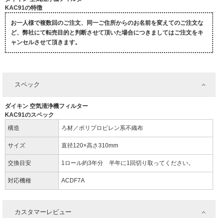
KAC91の特徴
お一人様で複数回のご注文、同一ご住所からのお名前を変えてのご注文な
ど、弊社にて転売目的と判断させて頂いた場合につきましてはご注文をキ
ャンセルさせて頂きます。
スペック
ダイキン 空気清浄機フィルター
KAC91のスペック
構造
ろ材／ポリプロピレン系不織布
サイズ
直径120×高さ310mm
交換目安
1ロール約3年分 半年に1回切り取ってください。
対応機種
ACDF7A
カスタマーレビュー