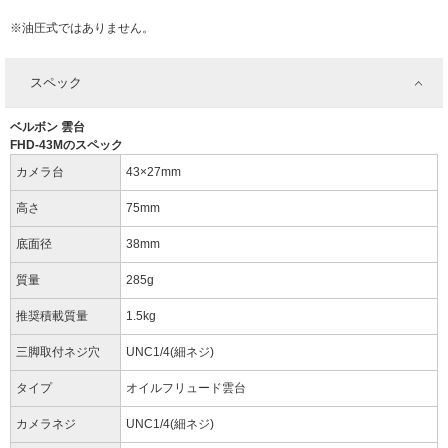
※油圧式ではありません。
スペック
ベルボン 雲台
FHD-43Mのスペック
カメラ台
43×27mm
高さ
75mm
底面径
38mm
質量
285g
推奨積載質量
1.5kg
三脚取付ネジ穴
UNC1/4(細ネジ)
タイプ
オイルフリュード雲台
カメラネジ
UNC1/4(細ネジ)