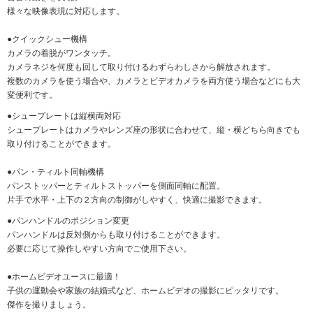
様々な映像表現に対応します。
●クイックシュー機構
カメラの着脱がワンタッチ。
カメラネジを何度も回して取り付けるわずらわしさから解放されます。
複数のカメラを使う場合や、カメラとビデオカメラを両方使う場合などにも大
変便利です。
●シュープレートは縦横両対応
シュープレートはカメラやレンズ座の形状に合わせて、縦・横どちら向きでも
取り付けることができます。
●パン・ティルト同軸機構
パンストッパーとティルトストッパーを側面同軸に配置。
片手で水平・上下の２方向の制御がしやすく、快適に撮影できます。
●パンハンドルのポジション変更
パンハンドルは反対側からも取り付けることができます。
必要に応じて操作しやすい方向でご使用下さい。
●ホームビデオユースに最適！
子供の運動会や家族の結婚式など、ホームビデオの撮影にピッタリです。
傑作を撮りましょう。