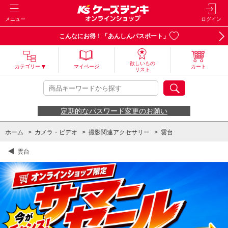
メニュー
ログイン
こんなにお得！「あんしんパスポート」
欲しいもの
カテゴリー
マイページ
カート
リスト
定期的なパスワード変更のお願い
ホーム
>
カメラ・ビデオ
>
撮影関連アクセサリー
>
雲台
雲台