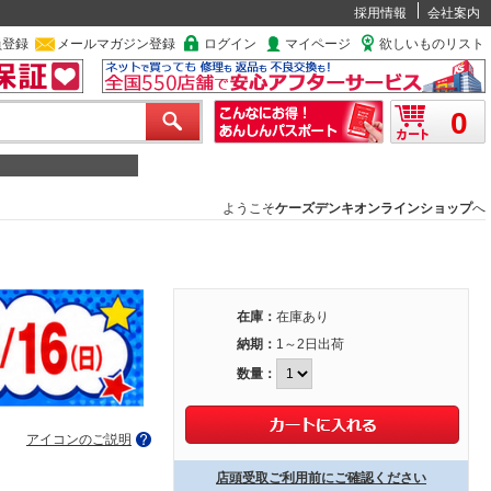
採用情報
会社案内
員登録
メールマガジン登録
ログイン
マイページ
欲しいものリスト
0
ようこそ
ケーズデンキオンラインショップ
へ
在庫：
在庫あり
納期：
1～2日出荷
数量：
アイコンのご説明
店頭受取ご利用前にご確認ください