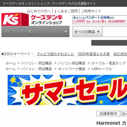
ケーズデンキオンラインショップ - ケーズデンキの公式通販サイト
はじめての方へ
よくあるご質問
ご利用ガイド
カテゴリーから選ぶ
すべての商品
■注目のキーワード：
テレビで紹介されました
2025年度省エネ大賞
自己消火
ホーム
>
パソコン・周辺機器
>
パソコン周辺機器
>
ケーブル・電源タップ
ホーム
>
パソコン・周辺機器
>
ネットワーク機器
>
LANケーブル
Harmone