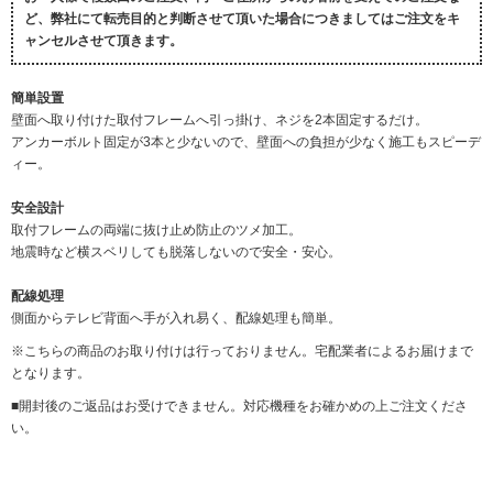
ど、弊社にて転売目的と判断させて頂いた場合につきましてはご注文をキ
ャンセルさせて頂きます。
簡単設置
壁面へ取り付けた取付フレームへ引っ掛け、ネジを2本固定するだけ。
アンカーボルト固定が3本と少ないので、壁面への負担が少なく施工もスピーデ
ィー。
安全設計
取付フレームの両端に抜け止め防止のツメ加工。
地震時など横スベリしても脱落しないので安全・安心。
配線処理
側面からテレビ背面へ手が入れ易く、配線処理も簡単。
※こちらの商品のお取り付けは行っておりません。宅配業者によるお届けまで
となります。
■開封後のご返品はお受けできません。対応機種をお確かめの上ご注文くださ
い。