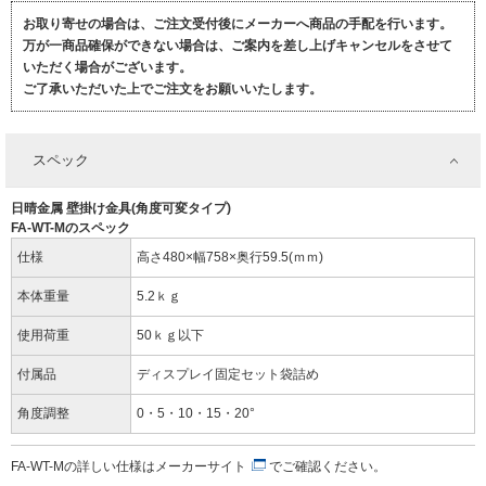
お取り寄せの場合は、ご注文受付後にメーカーへ商品の手配を行います。
万が一商品確保ができない場合は、ご案内を差し上げキャンセルをさせて
いただく場合がございます。
ご了承いただいた上でご注文をお願いいたします。
スペック
日晴金属 壁掛け金具(角度可変タイプ)
FA-WT-Mのスペック
仕様
高さ480×幅758×奥行59.5(ｍｍ)
本体重量
5.2ｋｇ
使用荷重
50ｋｇ以下
付属品
ディスプレイ固定セット袋詰め
角度調整
0・5・10・15・20°
FA-WT-Mの詳しい仕様は
メーカーサイト
でご確認ください。