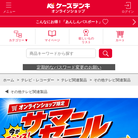
メニュー
ログイン
こんなにお得！「あんしんパスポート」
欲しいもの
カテゴリー
マイページ
カート
リスト
定期的なパスワード変更のお願い
ホーム
>
テレビ・レコーダー
>
テレビ関連製品
>
その他テレビ関連製品
その他テレビ関連製品