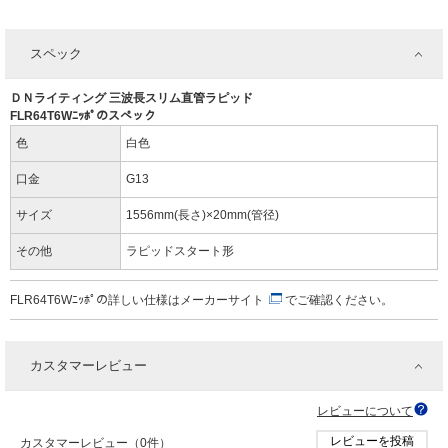
スペック
ＤＮライティング 三波長スリム直管ラピッド
FLR64T6Wﾆｯﾎﾟのスペック
色
白色
口金
G13
サイズ
1556mm(長さ)×20mm(管径)
その他
ラピッドスタート形
FLR64T6Wﾆｯﾎﾟの詳しい仕様は
メーカーサイト
でご確認ください。
カスタマーレビュー
レビューについて
レビューを投稿
カスタマーレビュー（0件）