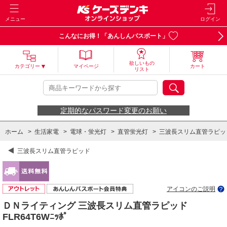
メニュー
ログイン
こんなにお得！「あんしんパスポート」
欲しいもの
カテゴリー
マイページ
カート
リスト
定期的なパスワード変更のお願い
ホーム
>
生活家電
>
電球・蛍光灯
>
直管蛍光灯
>
三波長スリム直管ラピッ
三波長スリム直管ラピッド
アイコンのご説明
ＤＮライティング 三波長スリム直管ラピッド
FLR64T6Wﾆｯﾎﾟ