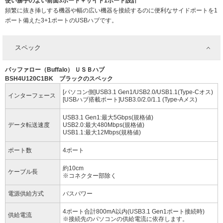
使い勝手のよい前面3ポート＋サイド1ポート設計
頻繁に抜き挿しする機器や幅の広い機器を接続するのに便利なサイドポートを1
ポート備えた3+1ポートのUSBハブです。
スペック
バッファロー（Buffalo） ＵＳＢハブ
BSH4U120C1BK ブラックのスペック
[パソコン側]USB3.1 Gen1/USB2.0/USB1.1(Type-Cオス)
インターフェース
[USBハブ搭載ポート]USB3.0/2.0/1.1 (Type-Aメス)
USB3.1 Gen1:最大5Gbps(規格値)
データ転送速度
USB2.0:最大480Mbps(規格値)
USB1.1:最大12Mbps(規格値)
ポート数
4ポート
約10cm
ケーブル長
※コネクター部除く
電源供給方式
バスパワー
4ポート合計800mA以内(USB3.1 Gen1ポート接続時)
供給電流
※接続先のパソコンの供給電流に依存します。