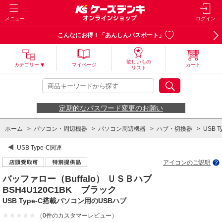
メニュー
ログイン
こんなにお得！「あんしんパスポート」
欲しいもの
カテゴリー
マイページ
カート
リスト
定期的なパスワード変更のお願い
ホーム
>
パソコン・周辺機器
>
パソコン周辺機器
>
ハブ・切換器
>
USB T
USB Type-C関連
アイコンのご説明
バッファロー（Buffalo） ＵＳＢハブ
BSH4U120C1BK ブラック
USB Type-C搭載パソコン用のUSBハブ
（0件のカスタマーレビュー）