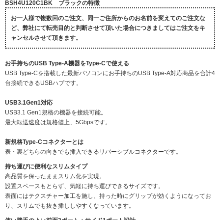
BSH4U120C1BK ブラックの特徴
お一人様で複数回のご注文、同一ご住所からのお名前を変えてのご注文な
ど、弊社にて転売目的と判断させて頂いた場合につきましてはご注文をキ
ャンセルさせて頂きます。
お手持ちのUSB Type-A機器をType-Cで使える
USB Type-Cを搭載した最新パソコンにお手持ちのUSB Type-A対応商品を合計4
台接続できるUSBハブです。
USB3.1Gen1対応
USB3.1 Gen1規格の機器を接続可能。
最大転送速度は規格値上、5Gbpsです。
新規格Type-Cコネクターとは
表・裏どちらの向きでも挿入できるリバーシブルコネクターです。
持ち運びに便利なスリムタイプ
高品質を保ったままスリム化を実現。
設置スペースもとらず、気軽に持ち運びできるサイズです。
表面にはテクスチャー加工を施し、持った時にグリップが効くようになってお
り、スリムでも抜き挿ししやすくなっています。