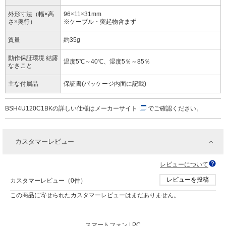
外形寸法（幅×高
96×11×31mm
さ×奥行）
※ケーブル・突起物含まず
質量
約35g
動作保証環境 結露
温度5℃～40℃、湿度5％～85％
なきこと
主な付属品
保証書(パッケージ内面に記載)
BSH4U120C1BKの詳しい仕様は
メーカーサイト
でご確認ください。
カスタマーレビュー
レビューについて
レビューを投稿
カスタマーレビュー（0件）
この商品に寄せられたカスタマーレビューはまだありません。
スマートフォン |
PC