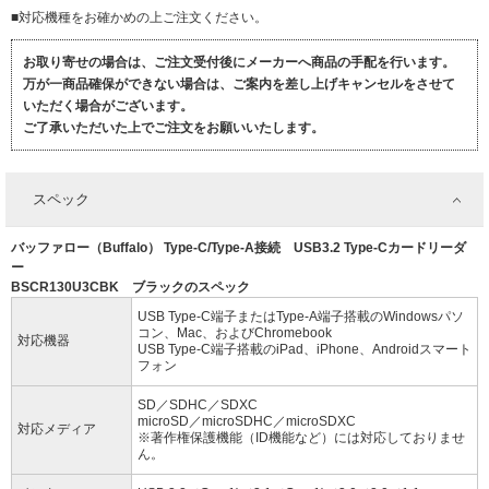
■対応機種をお確かめの上ご注文ください。
お取り寄せの場合は、ご注文受付後にメーカーへ商品の手配を行います。
万が一商品確保ができない場合は、ご案内を差し上げキャンセルをさせて
いただく場合がございます。
ご了承いただいた上でご注文をお願いいたします。
スペック
バッファロー（Buffalo） Type-C/Type-A接続 USB3.2 Type-Cカードリーダ
ー
BSCR130U3CBK ブラックのスペック
USB Type-C端子またはType-A端子搭載のWindowsパソ
コン、Mac、およびChromebook
対応機器
USB Type-C端子搭載のiPad、iPhone、Androidスマート
フォン
SD／SDHC／SDXC
microSD／microSDHC／microSDXC
対応メディア
※著作権保護機能（ID機能など）には対応しておりませ
ん。