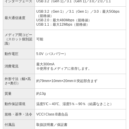
インターフェース
USB 3.2（Gen 1)／3.1（Gen 1)／3.0／2.0／1.1
USB 3.2（Gen 1）／3.1（Gen 1）／3.0：最大5Gbps
（規格値）
最大通信速度
USB 2.0：最大480Mbps（規格値）
USB 1.1：最大12Mbps（規格値）
メディア間コピー
（スロット個別認
可能
識）
動作電圧
5.0V（バスパワー）
最大300mA
消費電流
※使用するメディアに依存します。
外形寸法（幅×高
約79mm×10mm×20mm※突起部含まず
さ×奥行）
質量
約13g
動作保証環境
温度5℃～40℃、湿度5％～90％（結露なきこと）
規格・基準・法令
VCCI Class B適合品
付属品
取扱説明書／保証書