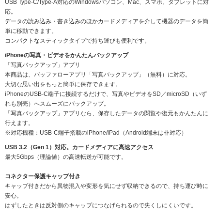
USB Type-C/Type-A対応のWindowsパソコン、Mac、スマホ、タブレットに対
応。
データの読み込み・書き込みのほかカードメディアを介して機器のデータを簡
単に移動できます。
コンパクトなスティックタイプで持ち運びも便利です。
iPhoneの写真・ビデオをかんたんバックアップ
「写真バックアップ」アプリ
本商品は、バッファローアプリ「写真バックアップ」（無料）に対応。
大切な思い出をもっと簡単に保存できます。
iPhoneのUSB-C端子に接続するだけで、写真やビデオをSD／microSD（いず
れも別売）へスムーズにバックアップ。
「写真バックアップ」アプリなら、保存したデータの閲覧や復元もかんたんに
行えます。
※対応機種：USB-C端子搭載のiPhone/iPad（Android端末は非対応）
USB 3.2（Gen 1）対応。カードメディアに高速アクセス
最大5Gbps（理論値）の高速転送が可能です。
コネクター保護キャップ付き
キャップ付きだから異物混入や変形を気にせず収納できるので、持ち運び時に
安心。
はずしたときは反対側のキャップにつなげられるので失くしにくいです。