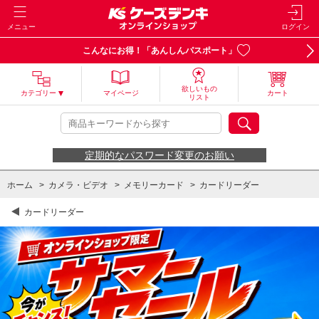
メニュー
ログイン
こんなにお得！「あんしんパスポート」
欲しいもの
カテゴリー
マイページ
カート
リスト
定期的なパスワード変更のお願い
ホーム
>
カメラ・ビデオ
>
メモリーカード
>
カードリーダー
カードリーダー