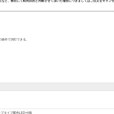
文など、弊社にて転売目的と判断させて頂いた場合につきましてはご注文をキャン
の操作で消灯できる。
プタイプ暖色LED×4個