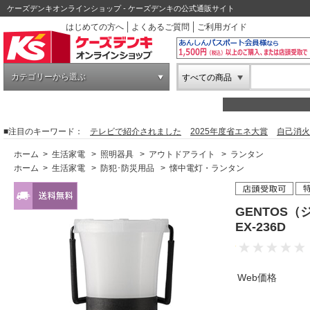
ケーズデンキオンラインショップ - ケーズデンキの公式通販サイト
はじめての方へ
よくあるご質問
ご利用ガイド
カテゴリーから選ぶ
すべての商品
■注目のキーワード：
テレビで紹介されました
2025年度省エネ大賞
自己消火
ホーム
>
生活家電
>
照明器具
>
アウトドアライト
>
ランタン
ホーム
>
生活家電
>
防犯･防災用品
>
懐中電灯・ランタン
GENTOS
EX-236D
Web価格