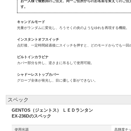
お一人様で複数回のご注文、同一ご住所からのお名前を変えてのご注
す。
キャンドルモード
光量がランダムに変化し、ろうそくの炎のようなゆれを再現する機能。
インスタントオフスイッチ
点灯後、一定時間経過後にスイッチを押すと、どのモードからでも一回
ビルトインカラビナ
カバー部分を外し、逆さまに吊るして使用可能。
シャドーレストップカバー
グローブ全体が発光し、目に優しく影ができない。
スペック
GENTOS（ジェントス） ＬＥＤランタン
EX-236Dのスペック
使用光源
高輝度チッ