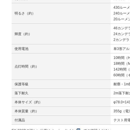
430ルー
明るさ（約）
240ルー
20ルーメ
46カンデ
輝度（約）
24カンデ
2カンデラ
使用電池
単3形アル
10時間（
18時間（
点灯時間（約）
142時間
60時間（
保護等級
耐塵・1m
落下耐久
2m落下耐
本体サイズ（約）
φ78.0×14
本体質量（約）
355g（
付属品
テスト用