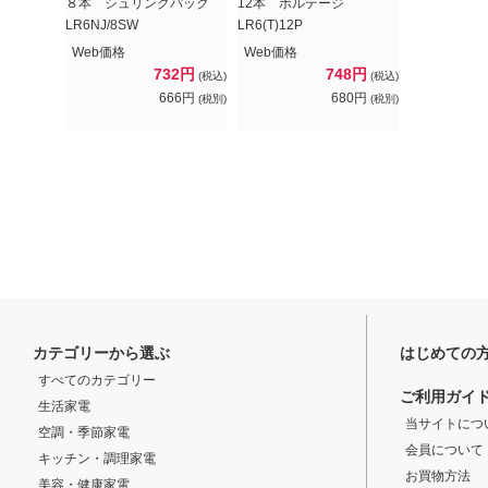
８本 シュリンクパック
12本 ボルテージ
LR6NJ/8SW
LR6(T)12P
Web価格
Web価格
732円
748円
(税込)
(税込)
666円
680円
(税別)
(税別)
カテゴリーから選ぶ
はじめての
すべてのカテゴリー
ご利用ガイ
生活家電
当サイトにつ
空調・季節家電
会員について
キッチン・調理家電
お買物方法
美容・健康家電