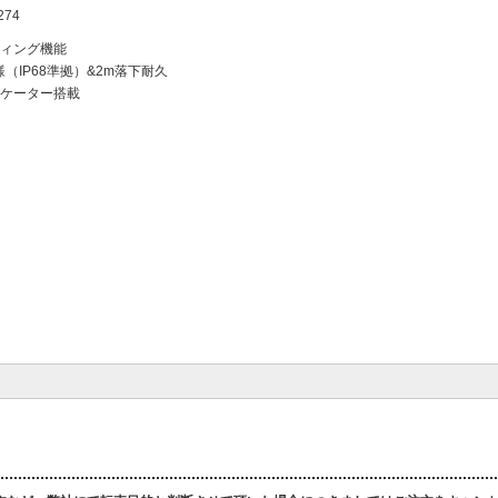
274
ィング機能
（IP68準拠）&2m落下耐久
ケーター搭載