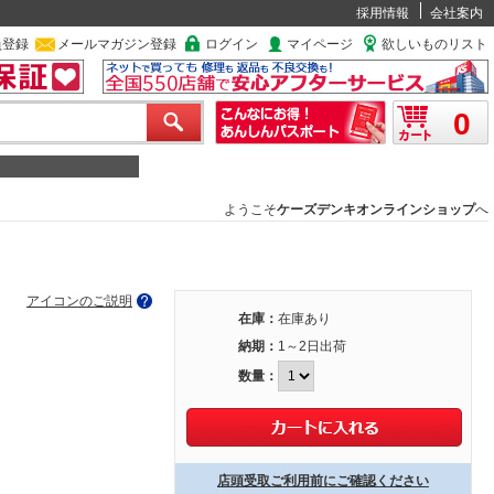
採用情報
会社案内
員登録
メールマガジン登録
ログイン
マイページ
欲しいものリスト
0
ようこそ
ケーズデンキオンラインショップ
へ
アイコンのご説明
在庫：
在庫あり
納期：
1～2日出荷
数量：
店頭受取ご利用前にご確認ください