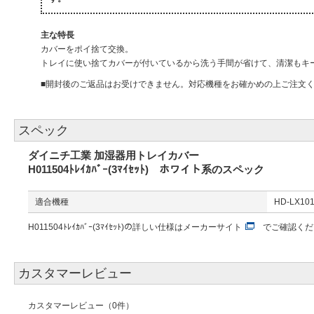
主な特長
カバーをポイ捨て交換。
トレイに使い捨てカバーが付いているから洗う手間が省けて、清潔もキ
■開封後のご返品はお受けできません。対応機種をお確かめの上ご注文
スペック
ダイニチ工業 加湿器用トレイカバー
H011504ﾄﾚｲｶﾊﾞｰ(3ﾏｲｾｯﾄ) ホワイト系のスペック
適合機種
HD-LX101
H011504ﾄﾚｲｶﾊﾞｰ(3ﾏｲｾｯﾄ)の詳しい仕様は
メーカーサイト
でご確認くだ
カスタマーレビュー
カスタマーレビュー（0件）