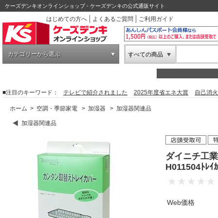
ケーズデンキオンラインショップ - ケーズデンキの公式通販サイト
はじめての方へ
よくあるご質問
ご利用ガイド
カテゴリーから選ぶ
すべての商品
■注目のキーワード：
テレビで紹介されました
2025年度省エネ大賞
自己消火
ホーム
>
空調・季節家電
>
加湿器
>
加湿器関連品
加湿器関連品
ダイニチ工業
H011504ﾄﾚ
Web価格