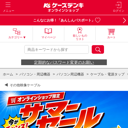
メニュー
ログイン
こんなにお得！「あんしんパスポート」
欲しいもの
カテゴリー
マイページ
カート
リスト
定期的なパスワード変更のお願い
ホーム
>
パソコン・周辺機器
>
パソコン周辺機器
>
ケーブル・電源タップ
その他映像ケーブル