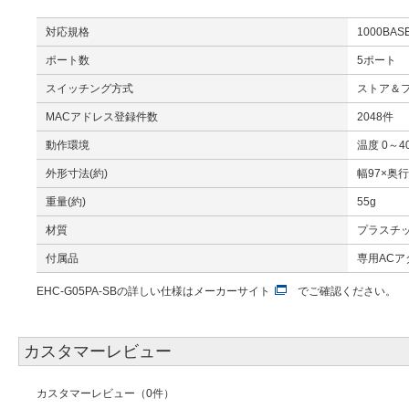
対応規格
1000BASE
ポート数
5ポート
スイッチング方式
ストア＆
MACアドレス登録件数
2048件
動作環境
温度 0～4
外形寸法(約)
幅97×奥行
重量(約)
55g
材質
プラスチ
付属品
専用ACア
EHC-G05PA-SBの詳しい仕様は
メーカーサイト
でご確認ください。
カスタマーレビュー
カスタマーレビュー（0件）