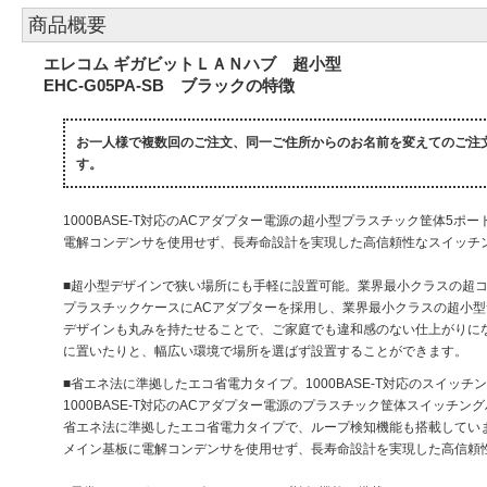
商品概要
エレコム ギガビットＬＡＮハブ 超小型
EHC-G05PA-SB ブラックの特徴
お一人様で複数回のご注文、同一ご住所からのお名前を変えてのご注
す。
1000BASE-T対応のACアダプター電源の超小型プラスチック筐体
電解コンデンサを使用せず、長寿命設計を実現した高信頼性なスイッチ
■超小型デザインで狭い場所にも手軽に設置可能。業界最小クラスの超
プラスチックケースにACアダプターを採用し、業界最小クラスの超小
デザインも丸みを持たせることで、ご家庭でも違和感のない仕上がりにな
に置いたりと、幅広い環境で場所を選ばず設置することができます。
■省エネ法に準拠したエコ省電力タイプ。1000BASE-T対応のスイッチ
1000BASE-T対応のACアダプター電源のプラスチック筐体スイッチン
省エネ法に準拠したエコ省電力タイプで、ループ検知機能も搭載してい
メイン基板に電解コンデンサを使用せず、長寿命設計を実現した高信頼