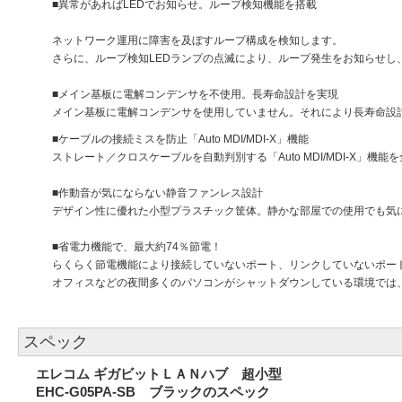
■異常があればLEDでお知らせ。ループ検知機能を搭載
ネットワーク運用に障害を及ぼすループ構成を検知します。
さらに、ループ検知LEDランプの点滅により、ループ発生をお知らせし
■メイン基板に電解コンデンサを不使用。長寿命設計を実現
メイン基板に電解コンデンサを使用していません。それにより長寿命設
■ケーブルの接続ミスを防止「Auto MDI/MDI-X」機能
ストレート／クロスケーブルを自動判別する「Auto MDI/MDI-X」
■作動音が気にならない静音ファンレス設計
デザイン性に優れた小型プラスチック筐体。静かな部屋での使用でも気
■省電力機能で、最大約74％節電！
らくらく節電機能により接続していないポート、リンクしていないポー
オフィスなどの夜間多くのパソコンがシャットダウンしている環境では
スペック
エレコム ギガビットＬＡＮハブ 超小型
EHC-G05PA-SB ブラックのスペック