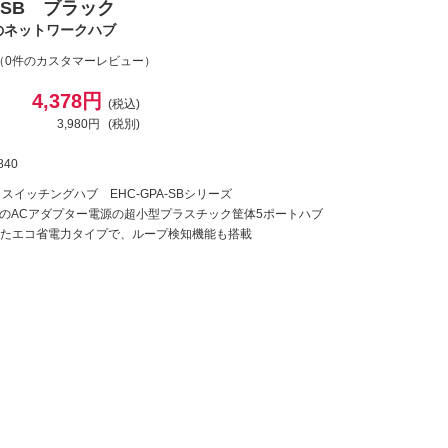
A-SB ブラック
のネットワークハブ
（0件のカスタマーレビュー）
4,378円
(税込)
3,980円
(税別)
840
対応 スイッチングハブ EHC-GPA-SBシリーズ
T対応のACアダプター電源の超小型プラスチック筐体5ポートハブ
たエコ省電力タイプで、ループ検知機能も搭載