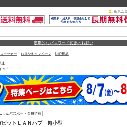
新規会
定期的なパスワード変更のお願い
ステッカー
お得なキャンペーン
防犯用品
関連
イッチ
ガビットＬＡＮハブ 超小型