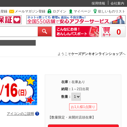
採用情報
会社案内
員登録
メールマガジン登録
ログイン
マイページ
欲しいものリスト
0
ようこそ
ケーズデンキオンラインショップ
へ
在庫：
在庫あり
納期：
1～2日出荷
数量：
お1人様1点限り
アイコンのご説明
【数量限定・未開封店頭在庫】