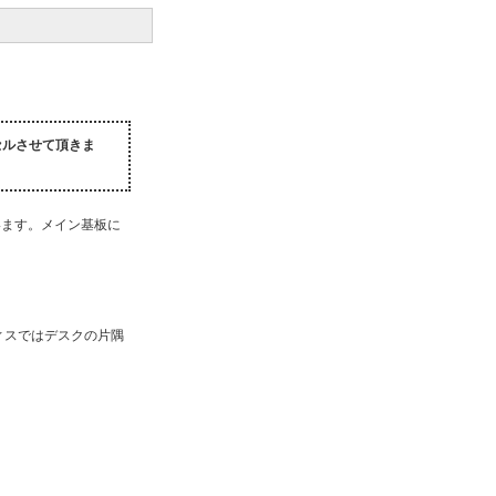
セルさせて頂きま
います。メイン基板に
ィスではデスクの片隅