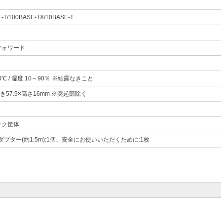
-T/100BASE-TX/10BASE-T
フォワード
0℃ / 湿度 10～90％ ※結露なきこと
き57.9×高さ16mm ※突起部除く
ック筐体
ダプター(約1.5m):1個、安全にお使いいただくために:1枚