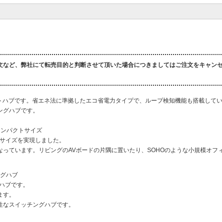
文など、弊社にて転売目的と判断させて頂いた場合につきましてはご注文をキャン
5ポートハブです。省エネ法に準拠したエコ省電力タイプで、ループ検知機能も搭載して
ングハブです。
コンパクトサイズ
型サイズを実現しました。
っています。リビングのAVボードの片隅に置いたり、SOHOのような小規模オフ
ングハブ
グハブです。
ます。
性なスイッチングハブです。