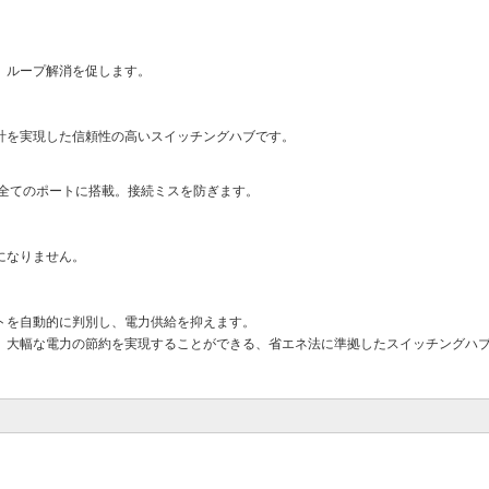
、ループ解消を促します。
計を実現した信頼性の高いスイッチングハブです。
機能を全てのポートに搭載。接続ミスを防ぎます。
になりません。
トを自動的に判別し、電力供給を抑えます。
、大幅な電力の節約を実現することができる、省エネ法に準拠したスイッチングハ