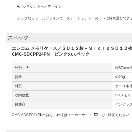
■ポップなカラーとデザイン
ポップなカラーとデザインで、ステーショナリーのように持ち運びでき
スペック
エレコム メモリケース／ＳＤ１２枚＋ＭｉｃｒｏＳＤ１２
CMC-SDCPP24PN ピンクのスペック
外形寸法
幅87mm×
質量
約23g
材質
ケース本体
収納枚数
SDメモリ
付属品
インデッ
CMC-SDCPP24PNの詳しい仕様は
メーカーサイト
でご確認ください