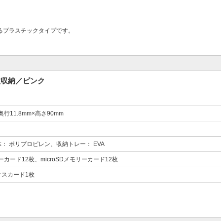
るプラスチックタイプです。
枚収納／ピンク
奥行11.8mm×高さ90mm
： ポリプロピレン、収納トレー： EVA
ーカード12枚、microSDメモリーカード12枚
クスカード1枚
。