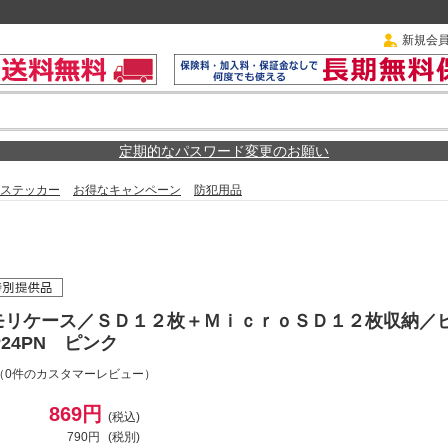
新規会
定期的なパスワード変更のお願い
ステッカー
お得なキャンペーン
防犯用品
モリケース／ＳＤ１２枚＋ＭｉｃｒｏＳＤ１２枚収納／
P24PN ピンク
（0件のカスタマーレビュー）
869円
(税込)
790円
(税別)