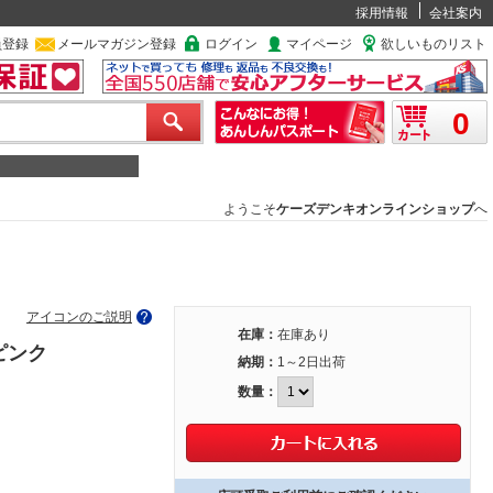
採用情報
会社案内
員登録
メールマガジン登録
ログイン
マイページ
欲しいものリスト
0
ようこそ
ケーズデンキオンラインショップ
へ
アイコンのご説明
在庫：
在庫あり
ピンク
納期：
1～2日出荷
数量：