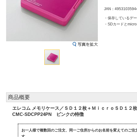
JAN：4953103594
・保存しているデー
・SDカードとmi
商品概要
エレコム メモリケース／ＳＤ１２枚＋ＭｉｃｒｏＳＤ１２
CMC-SDCPP24PN ピンクの特徴
お一人様で複数回のご注文、同一ご住所からのお名前を変えてのご注
す。