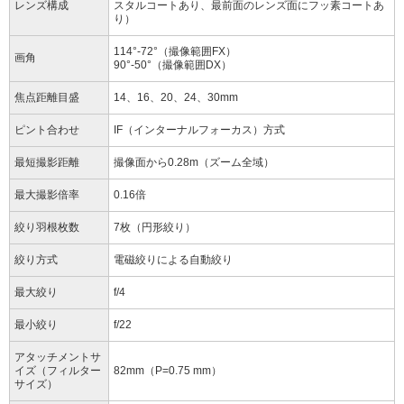
レンズ構成
スタルコートあり、最前面のレンズ面にフッ素コートあ
り）
114°-72°（撮像範囲FX）
画角
90°-50°（撮像範囲DX）
焦点距離目盛
14、16、20、24、30mm
ピント合わせ
IF（インターナルフォーカス）方式
最短撮影距離
撮像面から0.28m（ズーム全域）
最大撮影倍率
0.16倍
絞り羽根枚数
7枚（円形絞り）
絞り方式
電磁絞りによる自動絞り
最大絞り
f/4
最小絞り
f/22
アタッチメントサ
イズ（フィルター
82mm（P=0.75 mm）
サイズ）