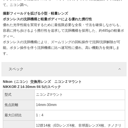
て。ニコン調べ。
撮影フィールドを拡げる小型・軽量レンズ
ボタンレスの沈胴機構と軽量ボディーによる優れた携行性
優れた光学性能を実現するために最低限必要な全長・寸法を確保しながらも、
容易に持ち歩けるよう携行性を追求して沈胴機構を採用した、約485gの軽量ボ
ディー。
ボタンレスの沈胴機構により、ズームリングの回転操作で沈胴/沈胴解除が可
能。ボタン操作を伴う沈胴機構に比べ速写性に優れ、高い機動力を発揮しま
す。
スペック
Nikon（ニコン） 交換用レンズ ニコンＺマウント
NIKKOR Z 14-30mm f/4 Sのスペック
型式
ニコン Zマウント
焦点距離
14mm-30mm
最大口径比
1：4
12群14枚（EDレンズ4枚、非球面レンズ4枚、ナノクリ