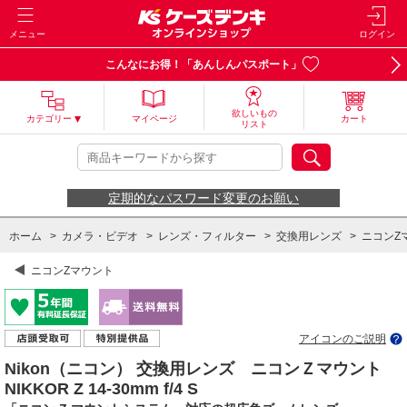
メニュー
ログイン
こんなにお得！「あんしんパスポート」
欲しいもの
カテゴリー
マイページ
カート
リスト
定期的なパスワード変更のお願い
ホーム
>
カメラ・ビデオ
>
レンズ・フィルター
>
交換用レンズ
>
ニコンZ
ニコンZマウント
アイコンのご説明
Nikon（ニコン） 交換用レンズ ニコンＺマウント
NIKKOR Z 14-30mm f/4 S