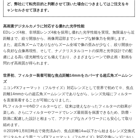
ど、弊社にて転売目的と判断させて頂いた場合につきましてはご注文をキ
ャンセルさせて頂きます。
高画素デジタルカメラに対応する優れた光学性能
EDレンズ4枚、非球面レンズ4枚を採用し優れた光学性能を実現。無限遠から近
距離まで、絞り開放から、画像周辺部までシャープな解像力を発揮します。
また、超広角ズームでありながらズーム全域で像の歪みが少なく、絞り開放か
ら良好な点像再現性、そして、ナノクリスタルコートの採用と光学設計での配
慮による高い逆光耐性なども備えており、さまざまなシーンで静止画・動画を
問わず高画質が得られます。
世界初、フィルター装着可能な焦点距離14mmをカバーする超広角ズームレン
ズ
ニコンFXフォーマット（フルサイズ）対応レンズとして世界で初めて※、焦点
距離14mmからの超広角ズームレンズでありながら、レンズ先端にフィルター
を直接装着することが可能になりました。
PLフィルターやNDフィルターなど、従来は使えなかったフィルターの効果が
楽しめ、さらにフィルターやフードでレンズ最前面を保護できるため、防塵・
防滴に配慮した設計と相まって、アクティブなカメラワークにも安心して取り
組めます。
※2019年1月8日時点で発売済みの、焦点距離14㎜以下から始まるレンズ交換式
デジタルカメラ用ニコンFXフォーマット（フルサイズ）対応交換レンズにおい