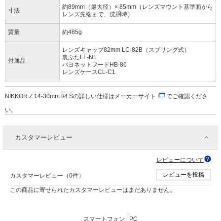
約89mm（最大径）× 85mm（レンズマウント基準面から
寸法
レンズ先端まで、沈胴時）
質量
約485g
レンズキャップ82mm LC-82B（スプリング式）
裏ぶたLF-N1
付属品
バヨネットフードHB-86
レンズケースCL-C1
NIKKOR Z 14-30mm f/4 Sの詳しい仕様は
メーカーサイト
でご確認くださ
い。
カスタマーレビュー
レビューについて
レビューを投稿
カスタマーレビュー（0件）
この商品に寄せられたカスタマーレビューはまだありません。
スマートフォン |
PC