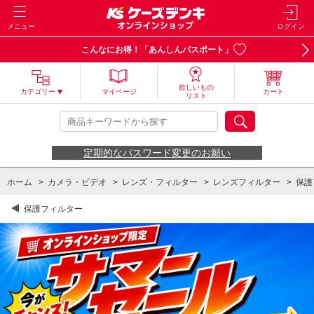
メニュー
ログイン
こんなにお得！「あんしんパスポート」
欲しいもの
カテゴリー
マイページ
カート
リスト
定期的なパスワード変更のお願い
ホーム
>
カメラ・ビデオ
>
レンズ・フィルター
>
レンズフィルター
>
保護
保護フィルター