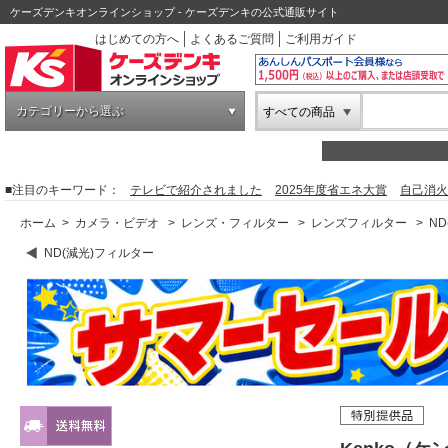
ケーズデンキオンラインショップ - ケーズデンキの公式通販サイト
はじめての方へ
よくあるご質問
ご利用ガイド
カテゴリーから選ぶ
すべての商品
■注目のキーワード：
テレビで紹介されました
2025年度省エネ大賞
自己消火
ホーム
>
カメラ・ビデオ
>
レンズ・フィルター
>
レンズフィルター
>
N
ND(減光)フィルター