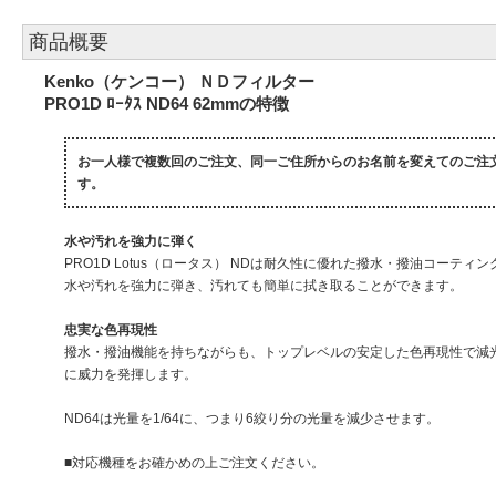
商品概要
Kenko（ケンコー） ＮＤフィルター
PRO1D ﾛｰﾀｽ ND64 62mmの特徴
お一人様で複数回のご注文、同一ご住所からのお名前を変えてのご注
す。
水や汚れを強力に弾く
PRO1D Lotus（ロータス） NDは耐久性に優れた撥水・撥油コーテ
水や汚れを強力に弾き、汚れても簡単に拭き取ることができます。
忠実な色再現性
撥水・撥油機能を持ちながらも、トップレベルの安定した色再現性で減
に威力を発揮します。
ND64は光量を1/64に、つまり6絞り分の光量を減少させます。
■対応機種をお確かめの上ご注文ください。