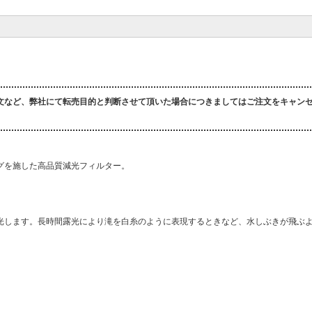
文など、弊社にて転売目的と判断させて頂いた場合につきましてはご注文をキャン
ィングを施した高品質減光フィルター。
光します。長時間露光により滝を白糸のように表現するときなど、水しぶきが飛ぶ