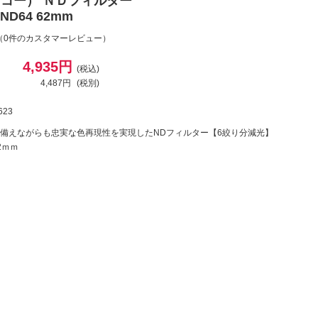
ケンコー） ＮＤフィルター
 ND64 62mm
（0件のカスタマーレビュー）
4,935円
(税込)
4,487円
(税別)
623
備えながらも忠実な色再現性を実現したNDフィルター【6絞り分減光】
2ｍｍ