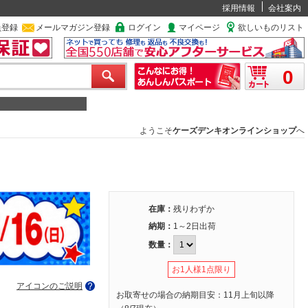
採用情報
会社案内
員登録
メールマガジン登録
ログイン
マイページ
欲しいものリスト
0
ようこそ
ケーズデンキオンラインショップ
へ
在庫：
残りわずか
納期：
1～2日出荷
数量：
お1人様1点限り
アイコンのご説明
お取寄せの場合の納期目安：11月上旬以降