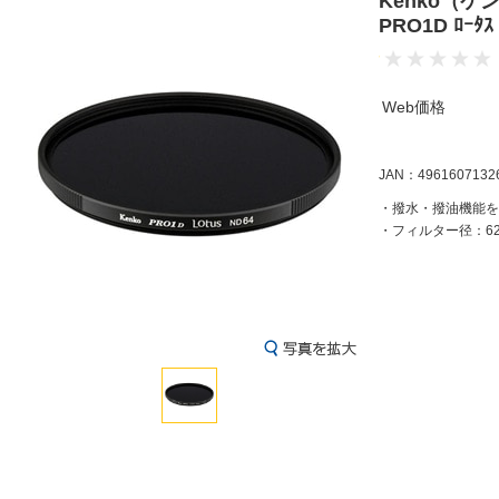
Kenko（
PRO1D ﾛｰﾀｽ
Web価格
JAN：4961607132
・撥水・撥油機能を
・フィルター径：6