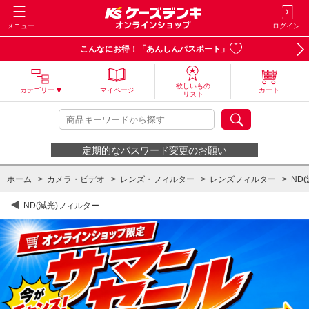
メニュー
ログイン
こんなにお得！「あんしんパスポート」
欲しいもの
カテゴリー
マイページ
カート
リスト
定期的なパスワード変更のお願い
ホーム
>
カメラ・ビデオ
>
レンズ・フィルター
>
レンズフィルター
>
ND
ND(減光)フィルター