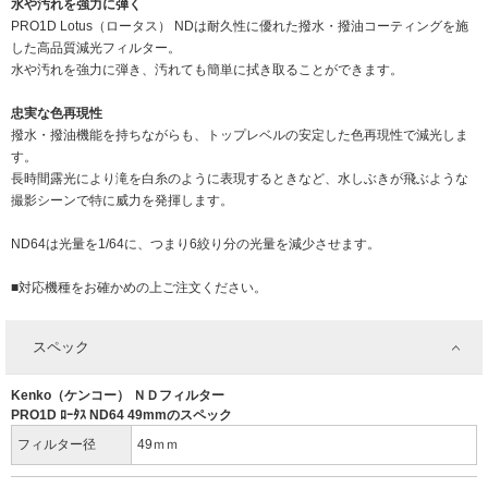
水や汚れを強力に弾く
PRO1D Lotus（ロータス） NDは耐久性に優れた撥水・撥油コーティングを施
した高品質減光フィルター。
水や汚れを強力に弾き、汚れても簡単に拭き取ることができます。
忠実な色再現性
撥水・撥油機能を持ちながらも、トップレベルの安定した色再現性で減光しま
す。
長時間露光により滝を白糸のように表現するときなど、水しぶきが飛ぶような
撮影シーンで特に威力を発揮します。
ND64は光量を1/64に、つまり6絞り分の光量を減少させます。
■対応機種をお確かめの上ご注文ください。
スペック
Kenko（ケンコー） ＮＤフィルター
PRO1D ﾛｰﾀｽ ND64 49mmのスペック
フィルター径
49ｍｍ