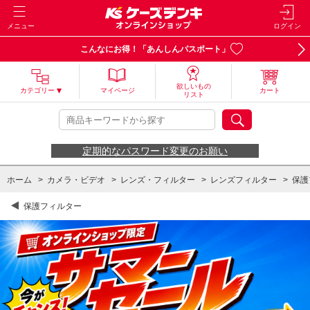
メニュー
ログイン
こんなにお得！「あんしんパスポート」
欲しいもの
カテゴリー
マイページ
カート
リスト
定期的なパスワード変更のお願い
ホーム
>
カメラ・ビデオ
>
レンズ・フィルター
>
レンズフィルター
>
保護
保護フィルター