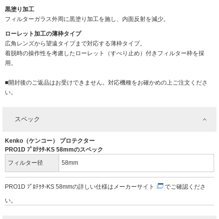
黒塗り加工
フィルターガラス外周に黒塗り加工を施し、内面反射を減少。
ローレット加工の薄枠タイプ
広角レンズから望遠タイプまで対応する薄枠タイプ。
着脱時の操作性を考慮したローレット（すべり止め）付きフィルター枠を採
用。
■開封後のご返品はお受けできません。対応機種をお確かめの上ご注文くださ
い。
スペック
Kenko（ケンコー） プロテクター
PRO1D ﾌﾟﾛﾃｸﾀ-KS 58mmのスペック
フィルター径
58mm
PRO1D ﾌﾟﾛﾃｸﾀ-KS 58mmの詳しい仕様は
メーカーサイト
でご確認くださ
い。