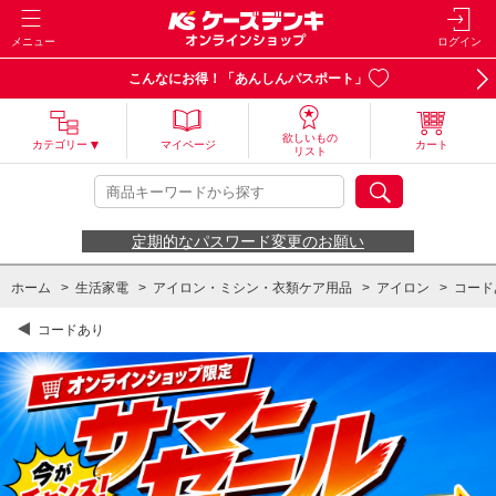
メニュー
ログイン
こんなにお得！「あんしんパスポート」
欲しいもの
カテゴリー
マイページ
カート
リスト
定期的なパスワード変更のお願い
ホーム
>
生活家電
>
アイロン・ミシン・衣類ケア用品
>
アイロン
>
コード
コードあり