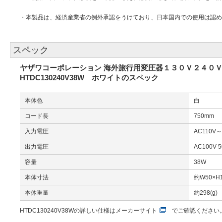
・本製品は、経済産業省の例外承認をうけており、日本国内での使用は認め
スペック
ヤザワコーポレーション 海外旅行用変圧器１３０Ｖ２４０
HTDC130240V38W ホワイトのスペック
本体色
白
コード長
750mm
入力電圧
AC110V～
出力電圧
AC100V 5
容量
38W
本体寸法
約W50×H1
本体重量
約298(g)
HTDC130240V38Wの詳しい仕様は
メーカーサイト
でご確認ください