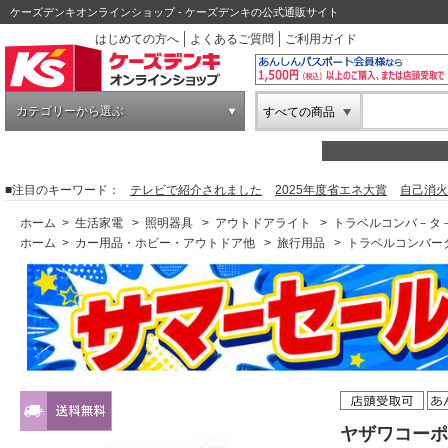
ケーズデンキオンラインショップ - ケーズデンキの公式通販サイト
はじめての方へ
よくあるご質問
ご利用ガイド
カテゴリーから選ぶ
すべての商品
■注目のキーワード：
テレビで紹介されました
2025年度省エネ大賞
自己消火
ホーム
>
生活家電
>
照明器具
>
アウトドアライト
>
トラベルコンバ－タ
ホーム
>
カー用品・ホビー・アウトドア他
>
旅行用品
>
トラベルコンバー
ヤザワコーポ