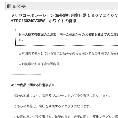
商品概要
ヤザワコーポレーション 海外旅行用変圧器１３０Ｖ２４０
HTDC130240V38W ホワイトの特徴
お一人様で複数回のご注文、同一ご住所からのお名前を変えてのご注
す。
・日本国内で使用している電気製品をそのまま海外でもご使用できる便
・自動復帰の安全保護装置内蔵。
-----------------------------
≪この商品に関する注意事項≫
・海外の地域により、電圧及びコンセントのプラグ形状は異なります。
・こちらの商品は、電圧を変換するアダプタになります。
・ご使用の国のプラグ形状をご確認のうえ、必要に応じて変換プラグをご購