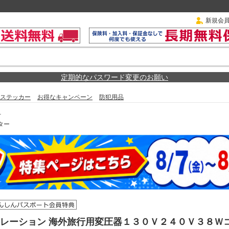
新規会
定期的なパスワード変更のお願い
ステッカー
お得なキャンペーン
防犯用品
－
ター
レーション 海外旅行用変圧器１３０Ｖ２４０Ｖ３８Ｗ