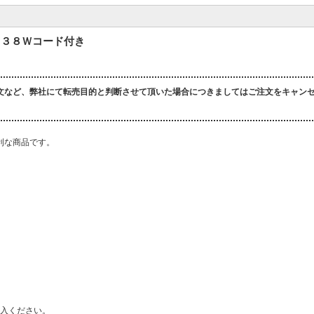
Ｖ３８Ｗコード付き
文など、弊社にて転売目的と判断させて頂いた場合につきましてはご注文をキャン
利な商品です。
入ください。