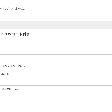
られておりません。
Ｖ３８Ｗコード付き
130V 220V～240V
0/60Hz
08×D32(mm)
。