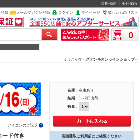
採用情報
会社案内
員登録
メールマガジン登録
ログイン
マイページ
欲しいものリスト
0
ようこそ
ケーズデンキオンラインショップ
へ
在庫：
在庫あり
納期：
1～2日出荷
数量：
アイコンのご説明
コード付き
店頭受取ご利用前にご確認ください