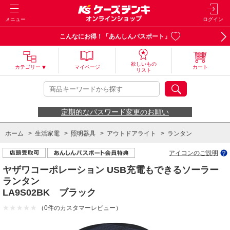
メニュー
ログイン
こんなにお得！「あんしんパスポート」
欲しいもの
カテゴリー
マイページ
カート
リスト
定期的なパスワード変更のお願い
ホーム
>
生活家電
>
照明器具
>
アウトドアライト
>
ランタン
アイコンのご説明
ホーム
>
生活家電
>
防犯･防災用品
>
懐中電灯・ランタン
ヤザワコーポレーション USB充電もできるソーラー
ランタン
LA9S02BK ブラック
（0件のカスタマーレビュー）