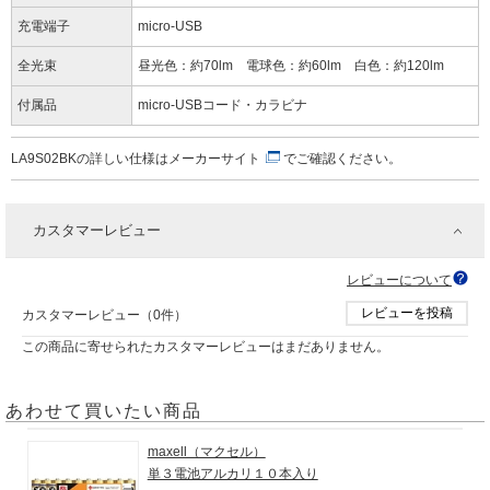
充電端子
micro-USB
全光束
昼光色：約70lm 電球色：約60lm 白色：約120lm
付属品
micro-USBコード・カラビナ
LA9S02BKの詳しい仕様は
メーカーサイト
でご確認ください。
カスタマーレビュー
レビューについて
レビューを投稿
カスタマーレビュー（0件）
この商品に寄せられたカスタマーレビューはまだありません。
あわせて買いたい商品
maxell（マクセル）
単３電池アルカリ１０本入り