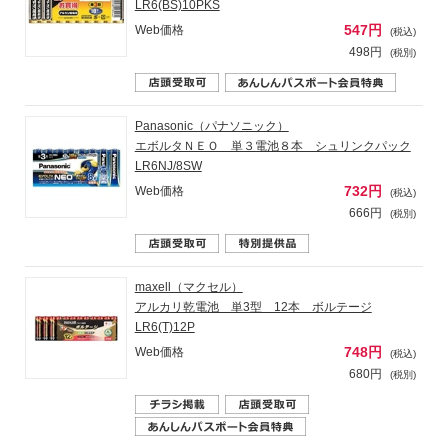
LR6(BS)10PKS
547円
Web価格
(税込)
498円
(税別)
Panasonic（パナソニック）
エボルタＮＥＯ 単３電池８本 シュリンクパック
LR6NJ/8SW
732円
Web価格
(税込)
666円
(税別)
maxell（マクセル）
アルカリ乾電池 単3型 12本 ボルテージ
LR6(T)12P
748円
Web価格
(税込)
680円
(税別)