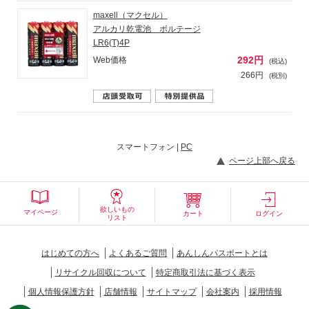
maxell（マクセル）
アルカリ乾電池 ボルテージ
LR6(T)4P
292円
Web価格
(税込)
266円
(税別)
スマートフォン |
PC
ページ上部へ戻る
欲しいもの
マイページ
カート
ログイン
リスト
はじめての方へ
よくあるご質問
あんしんパスポートとは
リサイクル回収について
特定商取引法に基づく表示
個人情報保護方針
店舗情報
サイトマップ
会社案内
採用情報