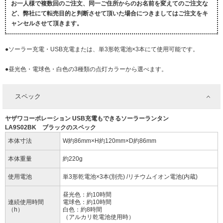
お一人様で複数回のご注文、同一ご住所からのお名前を変えてのご注文な
ど、弊社にて転売目的と判断させて頂いた場合につきましてはご注文をキ
ャンセルさせて頂きます。
●ソーラー充電・USB充電または、単3形乾電池×3本にて使用可能です。
●昼光色・電球色・白色の3種類の点灯カラーから選べます。
スペック
ヤザワコーポレーション USB充電もできるソーラーランタン
LA9S02BK ブラックのスペック
本体寸法
W約86mm×H約120mm×D約86mm
本体重量
約220g
使用電池
単3形乾電池×3本(別売) /リチウムイオン電池(内蔵)
昼光色：約10時間
連続使用時間
電球色：約10時間
（h）
白色：約8時間
（アルカリ乾電池使用時）