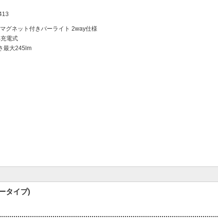
413
マグネット付きバーライト 2way仕様
B充電式
最大245lm
ータイプ)