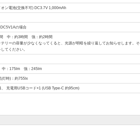
ン電池(交換不可) DC3.7V 1,000mAh
DC5V1Aの場合
間 中：約3時間 強：約2時間
ッテリーの容量が少なくなってくると、光源が明暗を繰り返してお知らせします。そ
をしてください。
 中：175lm 強：245lm
灯時)：約755lx
、 充電用USBコード×1 (USB Type-C 約95cm)