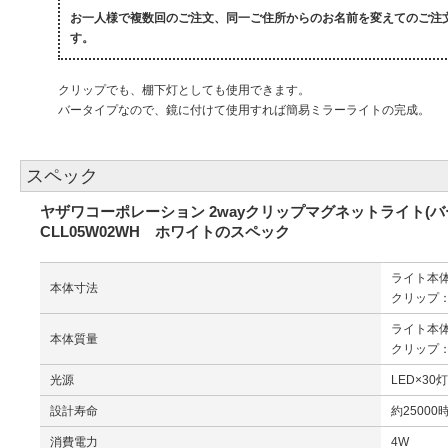
お一人様で複数回のご注文、同一ご住所からのお名前を変えてのご注
す。
クリップでも、棚下灯としても使用できます。
バータイプなので、鏡に付けて使用すれば簡易ミラーライトの完成。
スペック
ヤザワコーポレーション 2wayクリップマグネットライト(バ
CLL05W02WH ホワイトのスペック
ライト本体：
本体寸法
クリップ：約
ライト本体
本体質量
クリップ：
光源
LED×30
設計寿命
約25000
消費電力
4W