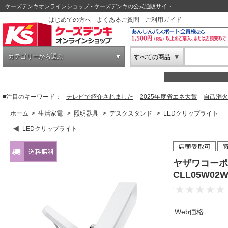
ケーズデンキオンラインショップ - ケーズデンキの公式通販サイト
はじめての方へ
よくあるご質問
ご利用ガイド
カテゴリーから選ぶ
すべての商品
■注目のキーワード：
テレビで紹介されました
2025年度省エネ大賞
自己消火
ホーム
>
生活家電
>
照明器具
>
デスクスタンド
>
LEDクリップライト
LEDクリップライト
ヤザワコーポ
CLL05W0
Web価格