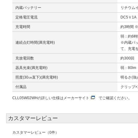
内蔵バッテリー
リチウムイオ
定格電圧電流
DC5Ｖ1A
充電時間
約3時間 ※
弱：約6時
連続点灯時間(満充電時)
※内蔵バ
て、充電
充放電回数
約300回
器具光束(満充電時)
弱：80lm
照度(30㎝直下)(満充電時)
明るさ(強点
付属品
クリップ×1
CLL05W02WHの詳しい仕様は
メーカーサイト
でご確認ください。
カスタマーレビュー
カスタマーレビュー（0件）