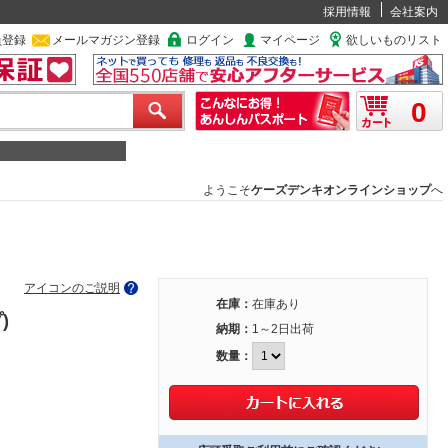
採用情報
会社案内
員登録
メールマガジン登録
ログイン
マイページ
欲しいものリスト
0
ようこそ
ケーズデンキオンラインショップ
へ
アイコンのご説明
在庫：
在庫あり
)
納期：
1～2日出荷
数量：