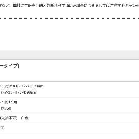
文など、弊社にて転売目的と判断させて頂いた場合につきましてはご注文をキャン
ータイプ)
約W368×H27×D34mm
W35×H70×D98mm
：約150g
約75g
灯(交換不可) 白色
時間