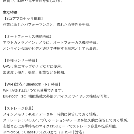
画質で、動画や電子書籍を楽しめる。
主な特長
【8コアプロセッサ搭載】
作業に応じたパフォーマンスと、優れた応答性を発揮。
【オートフォーカス機能搭載】
アウトカメラ／インカメラに、オートフォーカス機能搭載。
オンライン会議やビデオ通話で使用する端末としても最適。
【各種センサー搭載】
GPS：主にマップやナビなどに使用。
加速度：傾き、振動、衝撃などを検知。
【Wi-Fi対応／Bluetooth（R）搭載】
Wi-Fiがあればいつでも使用できます。
Bluetooth（R）機能搭載の外部デバイスとワイヤレス接続が可能。
【ストレージ容量】
メインメモリ：4GB／データを一時的に保管しておく場所。
ストレージ：64GB／アプリケーションやデータを恒久的に保管しておく場所。
市販またはお手持ちのマイクロSDカードでストレージ容量を拡張可能。
※microSD：Class10 512GBまで（UHS-II非対応）