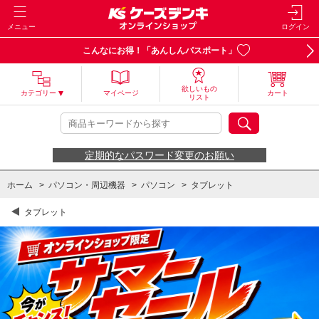
メニュー
ログイン
こんなにお得！「あんしんパスポート」
欲しいもの
カテゴリー
マイページ
カート
リスト
定期的なパスワード変更のお願い
ホーム
>
パソコン・周辺機器
>
パソコン
>
タブレット
タブレット