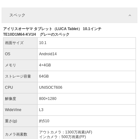
スペック
アイリスオーヤマ タブレット（LUCA Tablet） 10.1インチ
TE10D1M64-KV1H グレーのスペック
画面サイズ
10.1
OS
Android14
メモリ
4+4GB
ストレージ容量
64GB
CPU
UNISOCT606
解像度
800×1280
WideVine
L3
重さ(g)
約510
アウトカメラ：1300万画素(AF)
カメラ画素数
インカメラ：500万画素(FF)