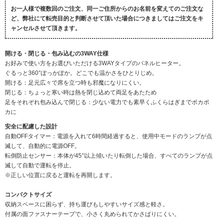
お一人様で複数回のご注文、同一ご住所からのお名前を変えてのご注文な
ど、弊社にて転売目的と判断させて頂いた場合につきましてはご注文をキ
ャンセルさせて頂きます。
開ける・閉じる・包み込むの3WAY仕様
お好みで使い方をお選びいただける3WAYタイプのパネルヒーター。
ぐるっと360°ぽっかぽか。どこでも温かさをひとりじめ。
開ける：足元広々で席を立つ時も邪魔になりにくい。
閉じる：ちょっと寒い時は熱を閉じ込めて両足をあたため
足をそれぞれ包み込んで閉じる：少ない電力でも素早くふくらはぎまでポカポ
カに
安全に配慮した設計
自動OFFタイマー：電源を入れて6時間経過すると、使用中モードのランプが点
滅して、自動的に電源OFF。
転倒防止センサー：本体が45°以上傾いたり転倒した場合、すべてのランプが点
滅して自動で運転を停止。
※正しい位置に戻ると運転を再開します。
コンパクトサイズ
収納スペースに困らず、持ち運びもしやすいサイズ感と軽さ。
付属の面ファスナーテープで、小さく丸められてかさばりにくい。