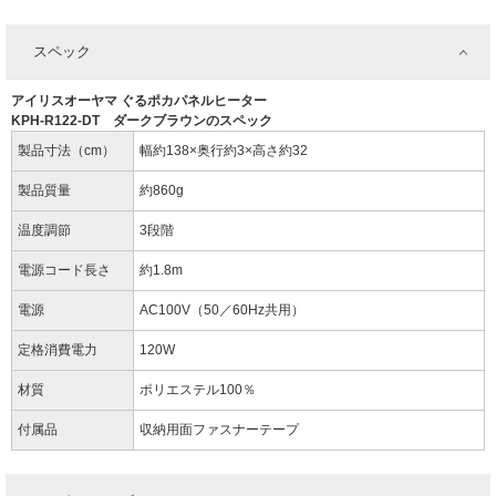
スペック
アイリスオーヤマ ぐるポカパネルヒーター
KPH-R122-DT ダークブラウンのスペック
製品寸法（cm）
幅約138×奥行約3×高さ約32
製品質量
約860g
温度調節
3段階
電源コード長さ
約1.8m
電源
AC100V（50／60Hz共用）
定格消費電力
120W
材質
ポリエステル100％
付属品
収納用面ファスナーテープ