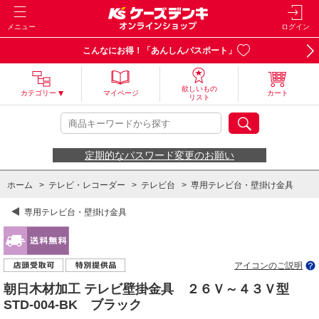
メニュー
ログイン
こんなにお得！「あんしんパスポート」
欲しいもの
カテゴリー
マイページ
カート
リスト
定期的なパスワード変更のお願い
ホーム
>
テレビ・レコーダー
>
テレビ台
>
専用テレビ台・壁掛け金具
専用テレビ台・壁掛け金具
アイコンのご説明
朝日木材加工 テレビ壁掛金具 ２６Ｖ～４３Ｖ型
STD-004-BK ブラック