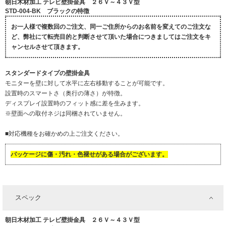
朝日木材加工 テレビ壁掛金具 ２６Ｖ～４３Ｖ型
STD-004-BK ブラックの特徴
お一人様で複数回のご注文、同一ご住所からのお名前を変えてのご注文な
ど、弊社にて転売目的と判断させて頂いた場合につきましてはご注文をキ
ャンセルさせて頂きます。
スタンダードタイプの壁掛金具
モニターを壁に対して水平に左右移動することが可能です。
設置時のスマートさ（奥行の薄さ）が特徴。
ディスプレイ設置時のフィット感に差を生みます。
※壁面への取付ネジは同梱されていません。
■対応機種をお確かめの上ご注文ください。
パッケージに傷・汚れ・色褪せがある場合がございます。
スペック
朝日木材加工 テレビ壁掛金具 ２６Ｖ～４３Ｖ型