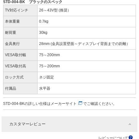
STD-004-BK ブラックのスペック
TV対応インチ
26～43V型 (推奨）
本体重量
0.7kg
耐荷重
30kg
金具奥行
28mm (金具設置壁面～ディスプレイ背面までの距離）
VESA取付幅
75～200mm
VESA取付高
75～200mm
ロック方式
ネジ固定
付属品
水平器
STD-004-BKの詳しい仕様は
メーカーサイト
でご確認ください。
カスタマーレビュー
レビューについて