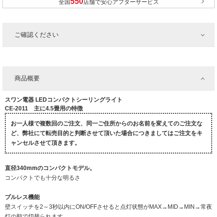
全国
店舗で安心アフターサービス
ご確認ください
商品概要
スワン電器 LEDコンパクトシーリングライト
CE-2011 主に4.5畳用の特徴
お一人様で複数回のご注文、同一ご住所からのお名前を変えてのご注文な
ど、弊社にて転売目的と判断させて頂いた場合につきましてはご注文をキ
ャンセルさせて頂きます。
直径340mmのコンパクトモデル。
コンパクトでも十分な明るさ
プルレス機能
壁スイッチを2～3秒以内にON/OFFさせると点灯状態がMAX→MID→MIN→常夜
灯の順で切替られます。