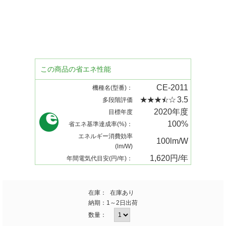
この商品の省エネ性能
CE-2011
機種名(型番)：
3.5
多段階評価
2020年度
目標年度
100%
省エネ基準達成率(%)：
エネルギー消費効率
100lm/W
(lm/W)
1,620円/年
年間電気代目安(円/年)：
在庫：
在庫あり
納期：
1～2日出荷
数量：