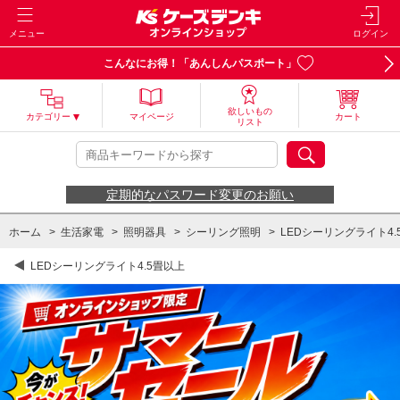
メニュー
ログイン
こんなにお得！「あんしんパスポート」
欲しいもの
カテゴリー
マイページ
カート
リスト
定期的なパスワード変更のお願い
ホーム
>
生活家電
>
照明器具
>
シーリング照明
>
LEDシーリングライト4.
LEDシーリングライト4.5畳以上