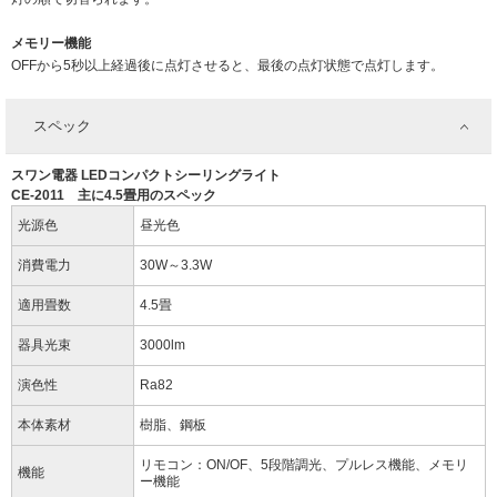
メモリー機能
OFFから5秒以上経過後に点灯させると、最後の点灯状態で点灯します。
スペック
スワン電器 LEDコンパクトシーリングライト
CE-2011 主に4.5畳用のスペック
光源色
昼光色
消費電力
30W～3.3W
適用畳数
4.5畳
器具光束
3000lm
演色性
Ra82
本体素材
樹脂、鋼板
リモコン：ON/OF、5段階調光、プルレス機能、メモリ
機能
ー機能