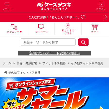
メニュー
ログイン
こんなにお得！「あんしんパスポート」
欲しいもの
カテゴリー
マイページ
カート
リスト
定期的なパスワード変更のお願い
ホーム
>
美容・健康家電
>
フィットネス機器
>
その他フィットネス器具
その他フィットネス器具