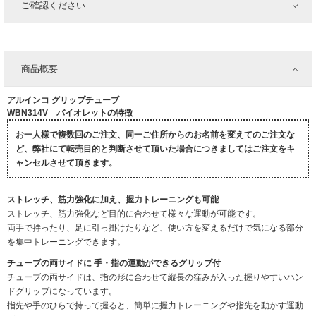
ご確認ください
商品概要
アルインコ グリップチューブ
WBN314V バイオレットの特徴
お一人様で複数回のご注文、同一ご住所からのお名前を変えてのご注文な
ど、弊社にて転売目的と判断させて頂いた場合につきましてはご注文をキ
ャンセルさせて頂きます。
ストレッチ、筋力強化に加え、握力トレーニングも可能
ストレッチ、筋力強化など目的に合わせて様々な運動が可能です。
両手で持ったり、足に引っ掛けたりなど、使い方を変えるだけで気になる部分
を集中トレーニングできます。
チューブの両サイドに 手・指の運動ができるグリップ付
チューブの両サイドは、指の形に合わせて縦長の窪みが入った握りやすいハン
ドグリップになっています。
指先や手のひらで持って握ると、簡単に握力トレーニングや指先を動かす運動