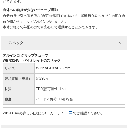
ができます。
身体への負担が少ないチューブ運動
自分自身で引っ張る強さ(負荷)を調節できるので、運動初心者の方でも過度な負
荷が掛からず、ケガの心配がありません。
本体は軽くて年配の方でも安心して運動することができます。
スペック
アルインコ グリップチューブ
WBN314V バイオレットのスペック
サイズ
W125×L410×H26 mm
製品質量（重量）
約235 g
材質
TPR(熱可塑性ゴム)
強度
ハード／負荷9.0kg 相当
WBN314Vの詳しい仕様は
メーカーサイト
でご確認ください。