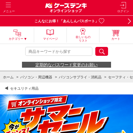
メニュー
ログイン
こんなにお得！「あんしんパスポート」
欲しいもの
カテゴリー
マイページ
カート
リスト
定期的なパスワード変更のお願い
ホーム
>
パソコン・周辺機器
>
パソコンサプライ・消耗品
>
セーフティ・セ
セキユリティ用品