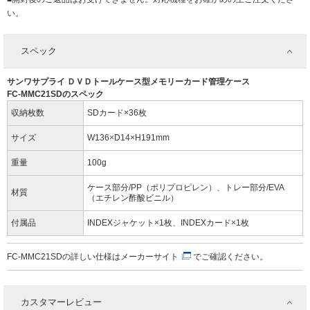
い。
スペック
サンワサプライ ＤＶＤトールケース型メモリーカード管理ケース
FC-MMC21SDのスペック
収納枚数
SDカード×36枚
サイズ
W136×D14×H191mm
重量
100g
ケース部分/PP（ポリプロピレン）、トレー部分/EVA
材質
（エチレン酢酸ビニル）
付属品
INDEXジャケット×1枚、INDEXカード×1枚
FC-MMC21SDの詳しい仕様は
メーカーサイト
でご確認ください。
カスタマーレビュー