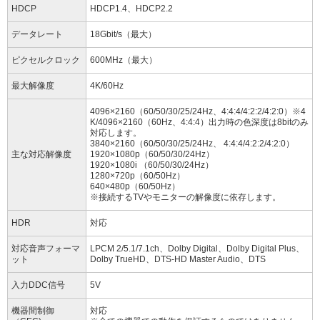
HDCP
HDCP1.4、HDCP2.2
データレート
18Gbit/s（最大）
ピクセルクロック
600MHz（最大）
最大解像度
4K/60Hz
4096×2160（60/50/30/25/24Hz、4:4:4/4:2:2/4:2:0）※4
K/4096×2160（60Hz、4:4:4）出力時の色深度は8bitのみ
対応します。
3840×2160（60/50/30/25/24Hz、 4:4:4/4:2:2/4:2:0）
主な対応解像度
1920×1080p（60/50/30/24Hz）
1920×1080i （60/50/30/24Hz）
1280×720p（60/50Hz）
640×480p（60/50Hz）
※接続するTVやモニターの解像度に依存します。
HDR
対応
対応音声フォーマ
LPCM 2/5.1/7.1ch、Dolby Digital、Dolby Digital Plus、
ット
Dolby TrueHD、DTS-HD Master Audio、DTS
入力DDC信号
5V
機器間制御
対応