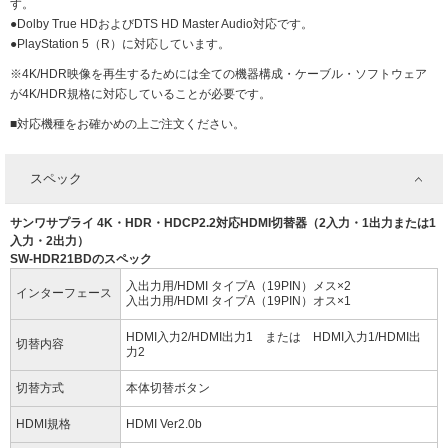
す。
●Dolby True HDおよびDTS HD Master Audio対応です。
●PlayStation 5（R）に対応しています。
※4K/HDR映像を再生するためには全ての機器構成・ケーブル・ソフトウェア
が4K/HDR規格に対応していることが必要です。
■対応機種をお確かめの上ご注文ください。
スペック
サンワサプライ 4K・HDR・HDCP2.2対応HDMI切替器（2入力・1出力または1
入力・2出力）
SW-HDR21BDのスペック
入出力用/HDMI タイプA（19PIN）メス×2
インターフェース
入出力用/HDMI タイプA（19PIN）オス×1
HDMI入力2/HDMI出力1 または HDMI入力1/HDMI出
切替内容
力2
切替方式
本体切替ボタン
HDMI規格
HDMI Ver2.0b