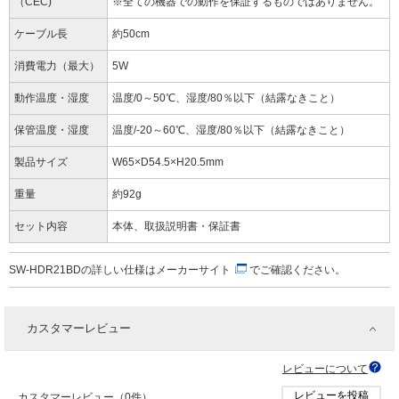
（CEC)
※全ての機器での動作を保証するものではありません。
ケーブル長
約50cm
消費電力（最大）
5W
動作温度・湿度
温度/0～50℃、湿度/80％以下（結露なきこと）
保管温度・湿度
温度/-20～60℃、湿度/80％以下（結露なきこと）
製品サイズ
W65×D54.5×H20.5mm
重量
約92g
セット内容
本体、取扱説明書・保証書
SW-HDR21BDの詳しい仕様は
メーカーサイト
でご確認ください。
カスタマーレビュー
レビューについて
レビューを投稿
カスタマーレビュー（0件）