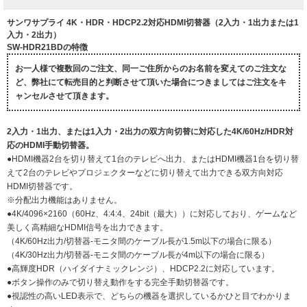
サンワサプライ 4K・HDR・HDCP2.2対応HDMI切替器（2入力・1出力または1
入力・2出力）
SW-HDR21BDの特徴
お一人様で複数回のご注文、同一ご住所からのお名前を変えてのご注文な
ど、弊社にて転売目的と判断させて頂いた場合につきましてはご注文をキ
ャンセルさせて頂きます。
2入力・1出力、または1入力・2出力の双方向切替に対応した4K/60Hz/HDR対
応のHDMI手動切替器。
●HDMI機器2台を切り替えて1台のテレビへ出力、またはHDMI機器1台を切り替
えて2台のテレビやプロジェクターなどに切り替えて出力できる双方向対応
HDMI切替器です。
※分配出力機能はありません。
●4K/4096×2160（60Hz、4:4:4、24bit（最大））に対応しており、ゲームなど
美しく高精細なHDMI信号を出力できます。
（4K/60Hz出力/切替器-モニタ間のケーブル長が1.5m以下の場合に限る）
（4K/30Hz出力/切替器-モニタ間のケーブル長が4m以下の場合に限る）
●高輝度HDR（ハイダイナミックレンジ）、HDCP2.2に対応しています。
●ボタン操作のみで切り替え動作をする完全手動切替器です。
●視認性の高いLED表示で、どちらの機器を選択しているかひと目でわかりま