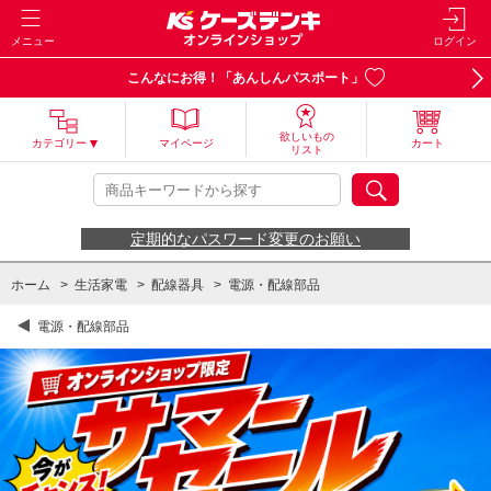
メニュー
ログイン
こんなにお得！「あんしんパスポート」
欲しいもの
カテゴリー
マイページ
カート
リスト
定期的なパスワード変更のお願い
ホーム
>
生活家電
>
配線器具
>
電源・配線部品
電源・配線部品