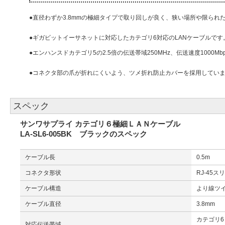
●直径わずか3.8mmの極細タイプで取り回しが良く、狭い場所や限られ
●ギガビットイーサネットに対応したカテゴリ6対応のLANケーブルです
●エンハンスドカテゴリ5の2.5倍の伝送帯域250MHz、伝送速度1000Mb
●コネクタ部の爪が折れにくいよう、ツメ折れ防止カバーを採用してい
スペック
サンワサプライ カテゴリ６極細ＬＡＮケーブル
LA-SL6-005BK ブラックのスペック
ケーブル長
0.5m
コネクタ形状
RJ-45
ケーブル構造
より線ツイ
ケーブル直径
3.8mm
カテゴリ6（
対応伝送帯域