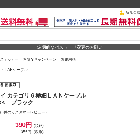
新規会
定期的なパスワード変更のお願い
ステッカー
お得なキャンペーン
防犯用品
>
LANケーブル
イ カテゴリ６極細ＬＡＮケーブル
05BK ブラック
（0件のカスタマーレビュー）
390円
(税込)
355円
(税別)