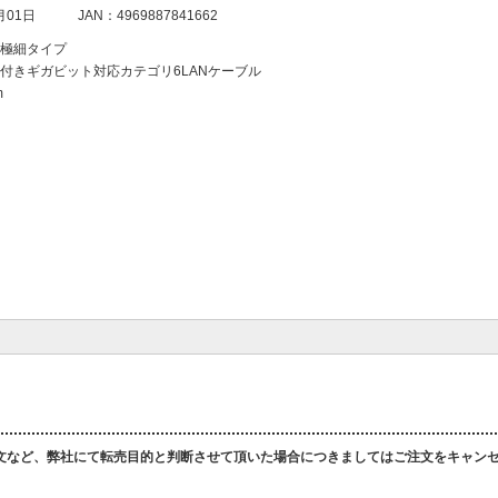
月01日
JAN：4969887841662
極細タイプ
付きギガビット対応カテゴリ6LANケーブル
m
文など、弊社にて転売目的と判断させて頂いた場合につきましてはご注文をキャン