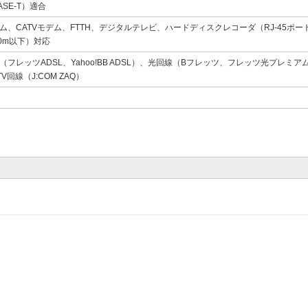
ASE-T）適合
デム、CATVモデム、FTTH、デジタルテレビ、ハードディスクレコーダ（RJ-45ポ
30m以下）対応
線（フレッツADSL、Yahoo!BB ADSL）、光回線（Bフレッツ、フレッツ光プレミアム、
V回線（J:COM ZAQ）