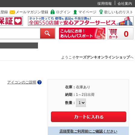
採用情報
会社案内
員登録
メールマガジン登録
ログイン
マイページ
欲しいものリスト
0
ようこそ
ケーズデンキオンラインショップ
へ
アイコンのご説明
在庫：
在庫あり
納期：
1～2日出荷
数量：
店頭受取ご利用前にご確認ください