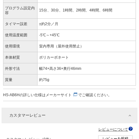
プログラム設定内
15分、30分、1時間、2時間、4時間、6時間
容
タイマー誤差
±約2分／月
使用温度範囲
-5℃～+45℃
使用環境
室内専用（屋外使用禁止）
本体材質
ポリカーボネート
外形寸法
幅74×高さ36×奥行46mm
質量
約75g
HS-AB6Hの詳しい仕様は
メーカーサイト
でご確認ください。
カスタマーレビュー
レビューについて
レビューを投稿