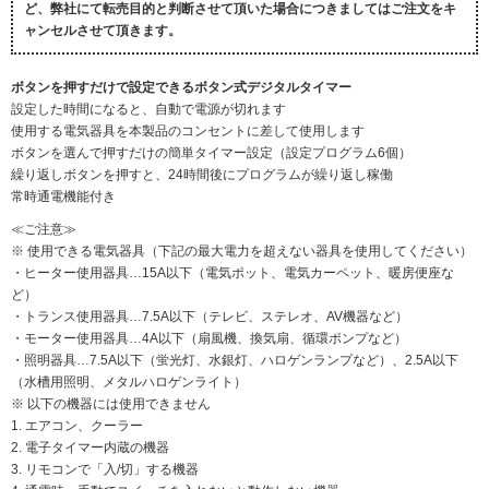
ど、弊社にて転売目的と判断させて頂いた場合につきましてはご注文をキ
ャンセルさせて頂きます。
ボタンを押すだけで設定できるボタン式デジタルタイマー
設定した時間になると、自動で電源が切れます
使用する電気器具を本製品のコンセントに差して使用します
ボタンを選んで押すだけの簡単タイマー設定（設定プログラム6個）
繰り返しボタンを押すと、24時間後にプログラムが繰り返し稼働
常時通電機能付き
≪ご注意≫
※ 使用できる電気器具（下記の最大電力を超えない器具を使用してください）
・ヒーター使用器具…15A以下（電気ポット、電気カーペット、暖房便座な
ど）
・トランス使用器具…7.5A以下（テレビ、ステレオ、AV機器など）
・モーター使用器具…4A以下（扇風機、換気扇、循環ポンプなど）
・照明器具…7.5A以下（蛍光灯、水銀灯、ハロゲンランプなど）、2.5A以下
（水槽用照明、メタルハロゲンライト）
※ 以下の機器には使用できません
1. エアコン、クーラー
2. 電子タイマー内蔵の機器
3. リモコンで「入/切」する機器