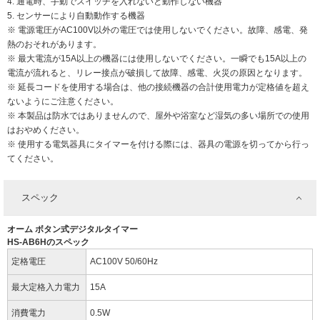
4. 通電時、手動でスイッチを入れないと動作しない機器
5. センサーにより自動動作する機器
※ 電源電圧がAC100V以外の電圧では使用しないでください。故障、感電、発
熱のおそれがあります。
※ 最大電流が15A以上の機器には使用しないでください。一瞬でも15A以上の
電流が流れると、リレー接点が破損して故障、感電、火災の原因となります。
※ 延長コードを使用する場合は、他の接続機器の合計使用電力が定格値を超え
ないようにご注意ください。
※ 本製品は防水ではありませんので、屋外や浴室など湿気の多い場所での使用
はおやめください。
※ 使用する電気器具にタイマーを付ける際には、器具の電源を切ってから行っ
てください。
スペック
オーム ボタン式デジタルタイマー
HS-AB6Hのスペック
定格電圧
AC100V 50/60Hz
最大定格入力電力
15A
消費電力
0.5W