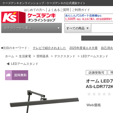
ケーズデンキオンラインショップ - ケーズデンキの公式通販サイト
はじめての方へ
よくあるご質問
ご利用ガイド
カテゴリーから選ぶ
すべての商品
■注目のキーワード：
テレビで紹介されました
2025年度省エネ大賞
自己消火
ホーム
>
生活家電
>
照明器具
>
デスクスタンド
>
LEDアームスタンド
LEDアームスタンド
オーム LE
AS-LDR77
Web価格