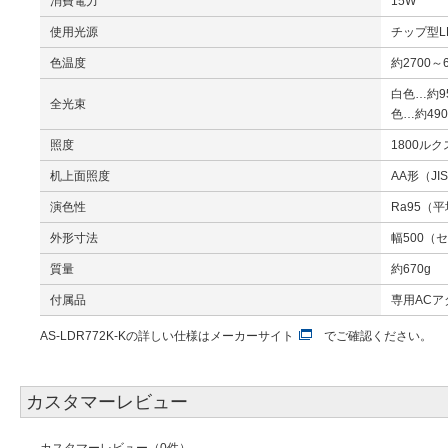
消費電力
15W
使用光源
チップ型L
色温度
約2700～6
白色…約9
全光束
色…約49
照度
1800ル
机上面照度
AA形（JIS
演色性
Ra95（
外形寸法
幅500（セ
質量
約670g
付属品
専用AC
AS-LDR772K-Kの詳しい仕様は
メーカーサイト
でご確認ください。
カスタマーレビュー