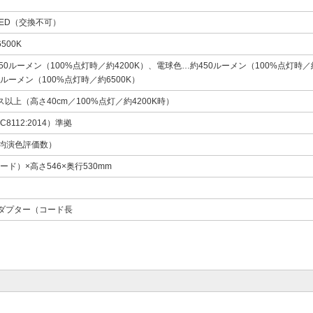
ED（交換不可）
500K
50ルーメン（100%点灯時／約4200K）、電球色…約450ルーメン（100%点灯時／
0ルーメン（100%点灯時／約6500K）
クス以上（高さ40cm／100%点灯／約4200K時）
C8112:2014）準拠
平均演色評価数）
ード）×高さ546×奥行530mm
アダプター（コード長