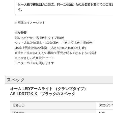
お一人様で複数回のご注文、同一ご住所からのお名前を変えてのご注
す。
※画像はイメージです
主な特長
彩りあざやか、高演色性タイプRa95
タッチ式無段階調光・3段階調色（白色／昼光色／電球色）
JIS卓上照度規格AA準拠 （高さ40cm／100%点灯時）
直接目に光があたらない構造で手元が明るくなるように設計
目にやさしい広角設計セード
モニターの上から照らせます
スペック
オーム LEDアームライト （クランプタイプ）
AS-LDR772K-K ブラックのスペック
定格出力
DC24V0