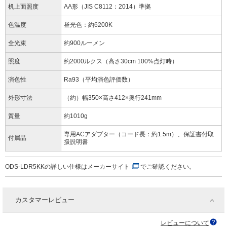
机上面照度
AA形（JIS C8112：2014）準拠
色温度
昼光色：約6200K
全光束
約900ルーメン
照度
約2000ルクス（高さ30cm 100%点灯時）
演色性
Ra93（平均演色評価数）
外形寸法
（約）幅350×高さ412×奥行241mm
質量
約1010g
専用ACアダプター（コード長：約1.5m）、保証書付取
付属品
扱説明書
ODS-LDR5KKの詳しい仕様は
メーカーサイト
でご確認ください。
カスタマーレビュー
レビューについて