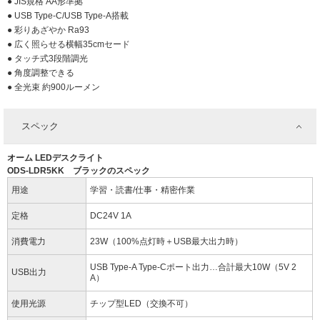
● JIS規格 AA形準拠
● USB Type-C/USB Type-A搭載
● 彩りあざやか Ra93
● 広く照らせる横幅35cmセード
● タッチ式3段階調光
● 角度調整できる
● 全光束 約900ルーメン
スペック
オーム LEDデスクライト
ODS-LDR5KK ブラックのスペック
用途
学習・読書/仕事・精密作業
定格
DC24V 1A
消費電力
23W（100%点灯時＋USB最大出力時）
USB Type-A Type-Cポート出力…合計最大10W（5V 2
USB出力
A）
使用光源
チップ型LED（交換不可）