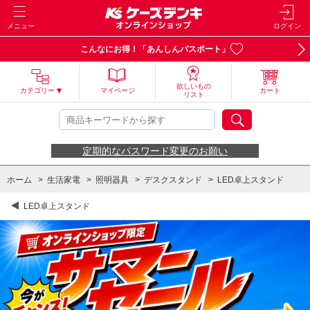
メニュー
ログイン
こんなにお得！「あんしんパスポート」
欲しいもの
カテゴリー
マイページ
カート
リスト
定期的なパスワード変更のお願い
ホーム
>
生活家電
>
照明器具
>
デスクスタンド
>
LED卓上スタンド
LED卓上スタンド