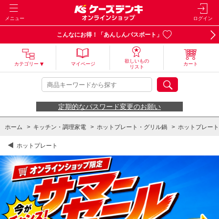
メニュー
ログイン
こんなにお得！「あんしんパスポート」
欲しいもの
カテゴリー
マイページ
カート
リスト
定期的なパスワード変更のお願い
ホーム
>
キッチン・調理家電
>
ホットプレート・グリル鍋
>
ホットプレート
ホットプレート