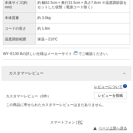
本体サイズ(約
約 幅62.5cm × 奥行31.5cm × 高さ7.8cm ※温度調節器を
mm)
セットした状態（電源コード除く）
本体質量
約 3.0kg
コードの長さ
約 1.8m
温度調節範囲
保温～210℃
WYｰE130 Bの詳しい仕様は
メーカーサイト
でご確認ください。
カスタマーレビュー
レビューについて
レビューを投稿
カスタマーレビュー（0件）
この商品に寄せられたカスタマーレビューはまだありません。
スマートフォン |
PC
ページ上部へ戻る