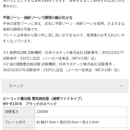
魚やエビなど大きな食材も調理できます。食材をまるごと調理すれば見た目も
華やかに。
平面ゾーン・傾斜ゾーンで調理の幅が広がる
中央の波型ゾーンに加え、左右に平面ゾーン・傾斜ゾーンを採用。さまざまな
食材の調理が可能です。
プレートは本体から取り外し流し洗いができるので、使用後のお手入れがしや
すくなっています。
※1 発煙性試験 試験機関：日本ラボテック株式会社 試験番号：JH221132177
試験条件：210℃に設定 （メーカー従来品〈WCV-13B〉比）
※2 油の飛散数比較試験 試験機関：日本ラボテック株式会社 試験番号：
JH221132176 試験条件：210℃に設定 （メーカー従来品〈WCV-13B〉比）
スペック
ピーコック魔法瓶 電気焼肉器（減煙ワイドタイプ）
WYｰE130 B ブラックのスペック
消費電力
1300W
プレート内寸
約 幅47.0cm × 奥行26.0cm × 高さ1.0cm