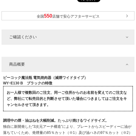
全国
店舗で安心アフターサービス
ご確認ください
商品概要
ピーコック魔法瓶 電気焼肉器（減煙ワイドタイプ）
WYｰE130 B ブラックの特徴
お一人様で複数回のご注文、同一ご住所からのお名前を変えてのご注文な
ど、弊社にて転売目的と判断させて頂いた場合につきましてはご注文をキ
ャンセルさせて頂きます。
調理中の煙・油はねを大幅削減。たっぷり焼けるワイドサイズ。
独自に新開発した“3次元アーチ構造”により、プレートからスピーディーに油が
落ちていくため、発煙量の85％カット（※1）及び油ハネの97％カット（※2）