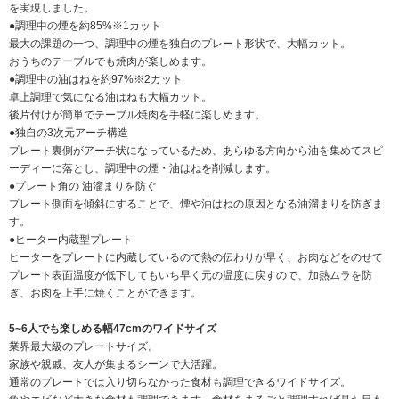
を実現しました。
●調理中の煙を約85%※1カット
最大の課題の一つ、調理中の煙を独自のプレート形状で、大幅カット。
おうちのテーブルでも焼肉が楽しめます。
●調理中の油はねを約97%※2カット
卓上調理で気になる油はねも大幅カット。
後片付けが簡単でテーブル焼肉を手軽に楽しめます。
●独自の3次元アーチ構造
プレート裏側がアーチ状になっているため、あらゆる方向から油を集めてスピ
ーディーに落とし、調理中の煙・油はねを削減します。
●プレート角の 油溜まりを防ぐ
プレート側面を傾斜にすることで、煙や油はねの原因となる油溜まりを防ぎま
す。
●ヒーター内蔵型プレート
ヒーターをプレートに内蔵しているので熱の伝わりが早く、お肉などをのせて
プレート表面温度が低下してもいち早く元の温度に戻すので、加熱ムラを防
ぎ、お肉を上手に焼くことができます。
5~6人でも楽しめる幅47cmのワイドサイズ
業界最大級のプレートサイズ。
家族や親戚、友人が集まるシーンで大活躍。
通常のプレートでは入り切らなかった食材も調理できるワイドサイズ。