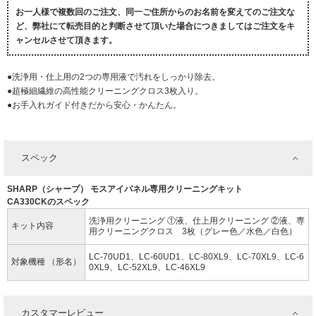
お一人様で複数回のご注文、同一ご住所からのお名前を変えてのご注文な
ど、弊社にて転売目的と判断させて頂いた場合につきましてはご注文をキ
ャンセルさせて頂きます。
●洗浄用・仕上用の2つの専用液で汚れをしっかり除去。
●超極細繊維の高性能クリーニングクロス3枚入り。
●お手入れガイド付きだから安心・かんたん。
スペック
SHARP（シャープ） モスアイパネル専用クリーニングキット
CA330CKのスペック
洗浄用クリーニング ①液、仕上用クリーニング ②液、専
キット内容
用クリーニングクロス 3枚（グレー色／水色／白色）
LC-70UD1、LC-60UD1、LC-80XL9、LC-70XL9、LC-6
対象機種 （形名）
0XL9、LC-52XL9、LC-46XL9
カスタマーレビュー