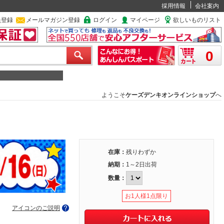
採用情報
会社案内
員登録
メールマガジン登録
ログイン
マイページ
欲しいものリスト
0
ようこそ
ケーズデンキオンラインショップ
へ
在庫：
残りわずか
納期：
1～2日出荷
数量：
お1人様1点限り
アイコンのご説明