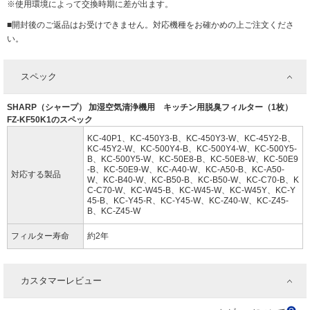
※使用環境によって交換時期に差が出ます。
■開封後のご返品はお受けできません。対応機種をお確かめの上ご注文くださ
い。
スペック
SHARP（シャープ） 加湿空気清浄機用 キッチン用脱臭フィルター（1枚）
FZ-KF50K1のスペック
KC-40P1、KC-450Y3-B、KC-450Y3-W、KC-45Y2-B、
KC-45Y2-W、KC-500Y4-B、KC-500Y4-W、KC-500Y5-
B、KC-500Y5-W、KC-50E8-B、KC-50E8-W、KC-50E9
-B、KC-50E9-W、KC-A40-W、KC-A50-B、KC-A50-
対応する製品
W、KC-B40-W、KC-B50-B、KC-B50-W、KC-C70-B、K
C-C70-W、KC-W45-B、KC-W45-W、KC-W45Y、KC-Y
45-B、KC-Y45-R、KC-Y45-W、KC-Z40-W、KC-Z45-
B、KC-Z45-W
フィルター寿命
約2年
カスタマーレビュー