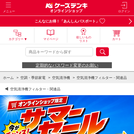
メニュー
ログイン
こんなにお得！「あんしんパスポート」
欲しいもの
カテゴリー
マイページ
カート
リスト
定期的なパスワード変更のお願い
ホーム
>
空調・季節家電
>
空気清浄機
>
空気清浄機フィルター・関連品
空気清浄機フィルター・関連品