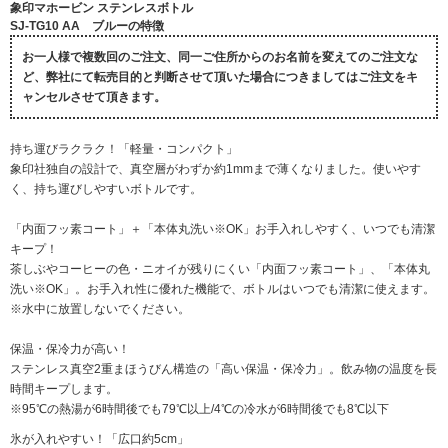
象印マホービン ステンレスボトル
SJ-TG10 AA ブルーの特徴
お一人様で複数回のご注文、同一ご住所からのお名前を変えてのご注文な
ど、弊社にて転売目的と判断させて頂いた場合につきましてはご注文をキ
ャンセルさせて頂きます。
持ち運びラクラク！「軽量・コンパクト」
象印社独自の設計で、真空層がわずか約1mmまで薄くなりました。使いやす
く、持ち運びしやすいボトルです。
「内面フッ素コート」＋「本体丸洗い※OK」お手入れしやすく、いつでも清潔
キープ！
茶しぶやコーヒーの色・ニオイが残りにくい「内面フッ素コート」、「本体丸
洗い※OK」。お手入れ性に優れた機能で、ボトルはいつでも清潔に使えます。
※水中に放置しないでください。
保温・保冷力が高い！
ステンレス真空2重まほうびん構造の「高い保温・保冷力」。飲み物の温度を長
時間キープします。
※95℃の熱湯が6時間後でも79℃以上/4℃の冷水が6時間後でも8℃以下
氷が入れやすい！「広口約5cm」