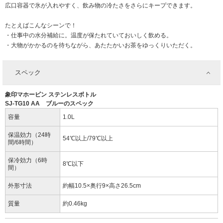
広口容器で氷が入れやすく、飲み物の冷たさをさらにキープできます。
たとえばこんなシーンで！
・仕事中の水分補給に。温度が保たれていておいしく飲める。
・大物がかかるのを待ちながら、あたたかいお茶をゆっくりいただく。
スペック
象印マホービン ステンレスボトル
SJ-TG10 AA ブルーのスペック
容量
1.0L
保温効力（24時
54℃以上/79℃以上
間/6時間）
保冷効力（6時
8℃以下
間）
外形寸法
約幅10.5×奥行9×高さ26.5cm
質量
約0.46kg