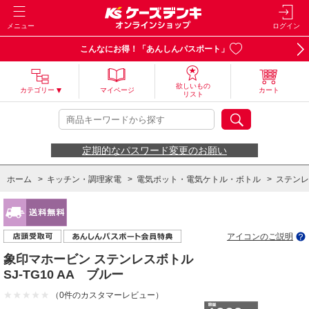
メニュー
ログイン
こんなにお得！「あんしんパスポート」
欲しいもの
カテゴリー
マイページ
カート
リスト
定期的なパスワード変更のお願い
ホーム
>
キッチン・調理家電
>
電気ポット・電気ケトル・ボトル
>
ステンレ
ホーム
>
キッチン・調理家電
>
水筒・ランチジャー
>
水筒
ホーム
>
キッチン・調理家電
>
水筒・ランチジャー
>
水筒
>
1.0L～2L未満
アイコンのご説明
象印マホービン ステンレスボトル
SJ-TG10 AA ブルー
（0件のカスタマーレビュー）