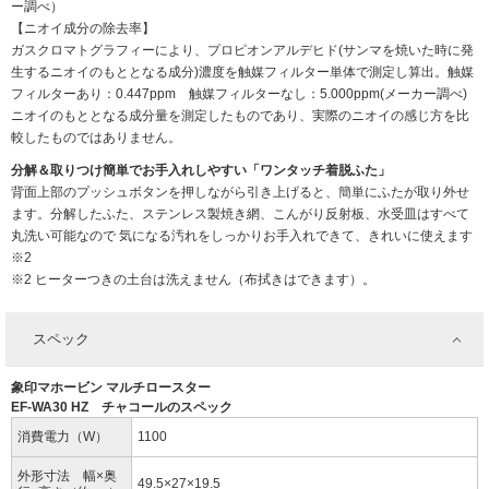
ー調べ）
【ニオイ成分の除去率】
ガスクロマトグラフィーにより、プロピオンアルデヒド(サンマを焼いた時に発
生するニオイのもととなる成分)濃度を触媒フィルター単体で測定し算出。触媒
フィルターあり：0.447ppm 触媒フィルターなし：5.000ppm(メーカー調べ)
ニオイのもととなる成分量を測定したものであり、実際のニオイの感じ方を比
較したものではありません。
分解＆取りつけ簡単でお手入れしやすい「ワンタッチ着脱ふた」
背面上部のプッシュボタンを押しながら引き上げると、簡単にふたが取り外せ
ます。分解したふた、ステンレス製焼き網、こんがり反射板、水受皿はすべて
丸洗い可能なので 気になる汚れをしっかりお手入れできて、きれいに使えます
※2
※2 ヒーターつきの土台は洗えません（布拭きはできます）。
スペック
象印マホービン マルチロースター
EF-WA30 HZ チャコールのスペック
消費電力（W）
1100
外形寸法 幅×奥
49.5×27×19.5