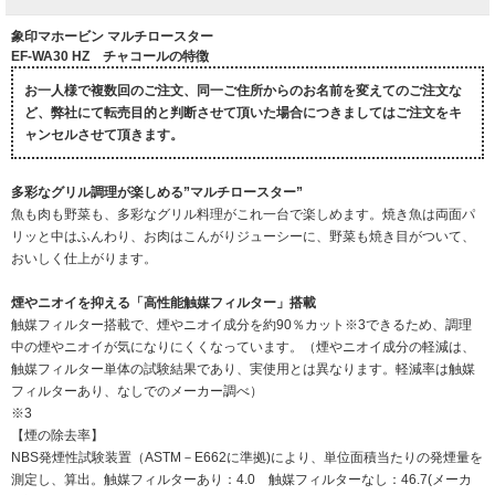
象印マホービン マルチロースター
EF-WA30 HZ チャコールの特徴
お一人様で複数回のご注文、同一ご住所からのお名前を変えてのご注文な
ど、弊社にて転売目的と判断させて頂いた場合につきましてはご注文をキ
ャンセルさせて頂きます。
多彩なグリル調理が楽しめる”マルチロースター”
魚も肉も野菜も、多彩なグリル料理がこれ一台で楽しめます。焼き魚は両面パ
リッと中はふんわり、お肉はこんがりジューシーに、野菜も焼き目がついて、
おいしく仕上がります。
煙やニオイを抑える「高性能触媒フィルター」搭載
触媒フィルター搭載で、煙やニオイ成分を約90％カット※3できるため、調理
中の煙やニオイが気になりにくくなっています。（煙やニオイ成分の軽減は、
触媒フィルター単体の試験結果であり、実使用とは異なります。軽減率は触媒
フィルターあり、なしでのメーカー調べ）
※3
【煙の除去率】
NBS発煙性試験装置（ASTM－E662に準拠)により、単位面積当たりの発煙量を
測定し、算出。触媒フィルターあり：4.0 触媒フィルターなし：46.7(メーカ