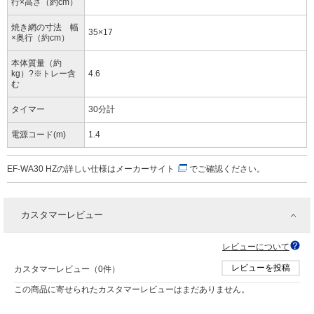
行×高さ（約cm）
焼き網の寸法 幅
35×17
×奥行（約cm）
本体質量（約
kg）?※トレー含
4.6
む
タイマー
30分計
電源コード(m)
1.4
EF-WA30 HZの詳しい仕様は
メーカーサイト
でご確認ください。
カスタマーレビュー
レビューについて
レビューを投稿
カスタマーレビュー（0件）
この商品に寄せられたカスタマーレビューはまだありません。