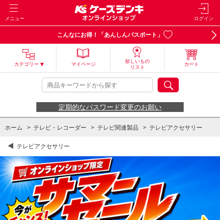
メニュー
ログイン
こんなにお得！「あんしんパスポート」
欲しいもの
カテゴリー
マイページ
カート
リスト
定期的なパスワード変更のお願い
ホーム
>
テレビ・レコーダー
>
テレビ関連製品
>
テレビアクセサリー
テレビアクセサリー