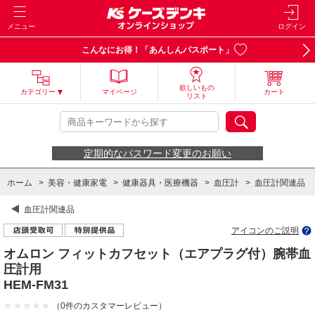
メニュー
ログイン
こんなにお得！「あんしんパスポート」
欲しいもの
カテゴリー
マイページ
カート
リスト
定期的なパスワード変更のお願い
ホーム
>
美容・健康家電
>
健康器具・医療機器
>
血圧計
>
血圧計関連品
血圧計関連品
アイコンのご説明
オムロン フィットカフセット（エアプラグ付）腕帯血
圧計用
HEM-FM31
（0件のカスタマーレビュー）