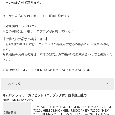
ャンセルさせて頂きます。
うっかり左右にずれて巻いても、正確に測れます。
＜対象腕周：17~36cm＞
※この腕帯には、細いエアプラグが付属しています。
【ご購入前に必ずご確認下さい】
下記4機種の血圧計には、エアプラグの形状が異なる2種類のカフ(腕帯)があり
ます。
対象機種をお持ちの方は、本体の型式とカフ(腕帯)の型式を合わせてご確認くだ
さい。
対象機種：HEM-7281T/HEM-7313/HEM-8731/HEM-8731A-ND
スペック
オムロン フィットカフセット（エアプラグ付）腕帯血圧計用
HEM-FM31のスペック
HEM-7320F / HEM-7132 / HEM-8731 / HEM-8713 / HEM
-7310 / HEM-7324C / HEM-7280C / HEM-7270C / HEM-
対応機種
7134 / HEM-7271T / HEM-7281T / HEM-7325T / HEM-7