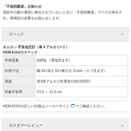
「不規則脈波」お知らせ
測定中の脈が適切に検出されていないときに「不規則脈波」マークが表示さ
れ、再測定の必要をお知らせします。
スペック
オムロン 手首血圧計（単４アルカリ×２）
HEM-6162のスペック
本体質量
約85g （電池含まず）
外形寸法
幅 84×高さ 62×奥行き 21mm（カフ含まず）
電源
単4形アルカリ乾電池×2(約300回）
対象手首周
13.5 ～ 21.5 cm
HEM-6162の詳しい仕様は
メーカーサイト
でご確認ください。
カスタマーレビュー