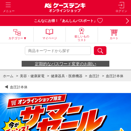
メニュー
ログイン
こんなにお得！「あんしんパスポート」
欲しいもの
カテゴリー
マイページ
カート
リスト
定期的なパスワード変更のお願い
ホーム
>
美容・健康家電
>
健康器具・医療機器
>
血圧計
>
血圧計本体
血圧計本体