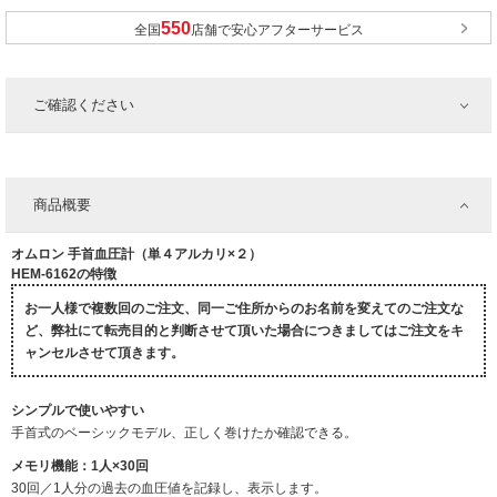
全国
店舗で安心アフターサービス
ご確認ください
商品概要
オムロン 手首血圧計（単４アルカリ×２）
HEM-6162の特徴
お一人様で複数回のご注文、同一ご住所からのお名前を変えてのご注文な
ど、弊社にて転売目的と判断させて頂いた場合につきましてはご注文をキ
ャンセルさせて頂きます。
シンプルで使いやすい
手首式のベーシックモデル、正しく巻けたか確認できる。
メモリ機能：1人×30回
30回／1人分の過去の血圧値を記録し、表示します。