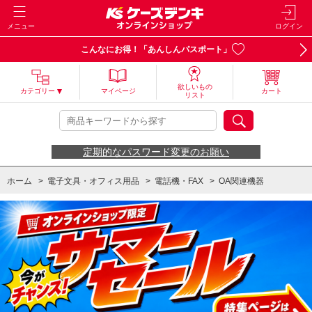
メニュー
ログイン
こんなにお得！「あんしんパスポート」
欲しいもの
カテゴリー
マイページ
カート
リスト
定期的なパスワード変更のお願い
ホーム
>
電子文具・オフィス用品
>
電話機・FAX
>
OA関連機器
ホーム
>
電子文具・オフィス用品
>
OA関連機器