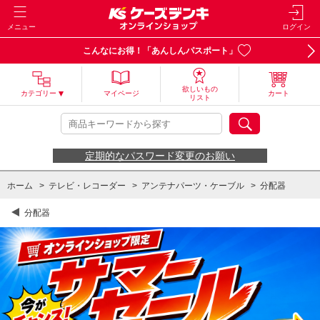
メニュー
ログイン
こんなにお得！「あんしんパスポート」
欲しいもの
カテゴリー
マイページ
カート
リスト
定期的なパスワード変更のお願い
ホーム
>
テレビ・レコーダー
>
アンテナパーツ・ケーブル
>
分配器
分配器