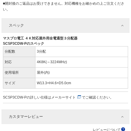
■開封後のご返品はお受けできません。対応機種をお確かめの上ご注文くださ
い。
スペック
マスプロ電工 ４Ｋ対応屋外用全電通型３分配器
SCSP3CDW-Pのスペック
分配数
3分配
対応
4K8K(～3224MHz)
使用場所
屋外(内)
サイズ
W13.3×H4.6×D5.0cm
SCSP3CDW-Pの詳しい仕様は
メーカーサイト
でご確認ください。
カスタマーレビュー
レビューについて