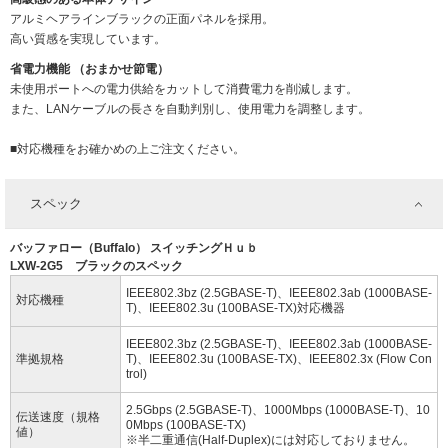
アルミヘアラインブラックの正面パネルを採用。
高い質感を実現しています。
省電力機能 （おまかせ節電）
未使用ポートへの電力供給をカットして消費電力を削減します。
また、LANケーブルの長さを自動判別し、使用電力を調整します。
■対応機種をお確かめの上ご注文ください。
スペック
バッファロー（Buffalo） スイッチングＨｕｂ
LXW-2G5 ブラックのスペック
IEEE802.3bz (2.5GBASE-T)、IEEE802.3ab (1000BASE-
対応機種
T)、IEEE802.3u (100BASE-TX)対応機器
IEEE802.3bz (2.5GBASE-T)、IEEE802.3ab (1000BASE-
準拠規格
T)、IEEE802.3u (100BASE-TX)、IEEE802.3x (Flow Con
trol)
2.5Gbps (2.5GBASE-T)、1000Mbps (1000BASE-T)、10
伝送速度（規格
0Mbps (100BASE-TX)
値）
※半二重通信(Half-Duplex)には対応しておりません。