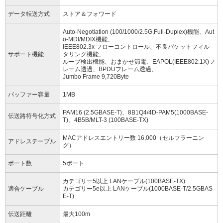
データ転送方式
ストア＆フォワード
Auto-Negotiation (100/1000/2.5G,Full-Duplex)機能、Aut
o-MDI/MDIX機能、
IEEE802.3x フローコントロール、不良パケットフィル
サポート機能
タリング機能、
ループ検出機能、おまかせ節電、EAPOL(IEEE802.1X)フ
レーム透過、BPDUフレーム透過、
Jumbo Frame 9,720Byte
バッファー容量
1MB
PAM16 (2.5GBASE-T)、8B1Q4/4D-PAM5(1000BASE-
伝送路符号化方式
T)、4B5B/MLT-3 (100BASE-TX)
MACアドレスエントリー数 16,000（セルフラーニン
アドレステーブル
グ）
ポート数
5ポート
カテゴリー5以上 LANケーブル(100BASE-TX)
適合ケーブル
カテゴリー5e以上 LANケーブル(1000BASE-T/2.5GBAS
E-T)
伝送距離
最大100m