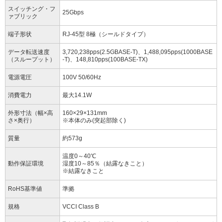
スイッチング・フ
25Gbps
ァブリック
端子形状
RJ-45型 8極（シールドタイプ）
データ転送速度
3,720,238pps(2.5GBASE-T)、1,488,095pps(1000BASE
（スループット）
-T)、148,810pps(100BASE-TX)
電源電圧
100V 50/60Hz
消費電力
最大14.1W
外形寸法（幅×高
160×29×131mm
さ×奥行）
※本体のみ(突起部除く)
質量
約573g
温度0～40℃
動作保証環境
湿度10～85％（結露なきこと）
※結露なきこと
RoHS基準値
準拠
規格
VCCI Class B