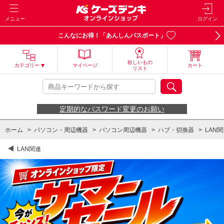
メニュー
ログイン
こんなにお得！「あんしんパスポート」
欲しいもの
カテゴリー
マイページ
カート
リスト
定期的なパスワード変更のお願い
ホーム
>
パソコン・周辺機器
>
パソコン周辺機器
>
ハブ・切換器
>
LAN
LAN関連