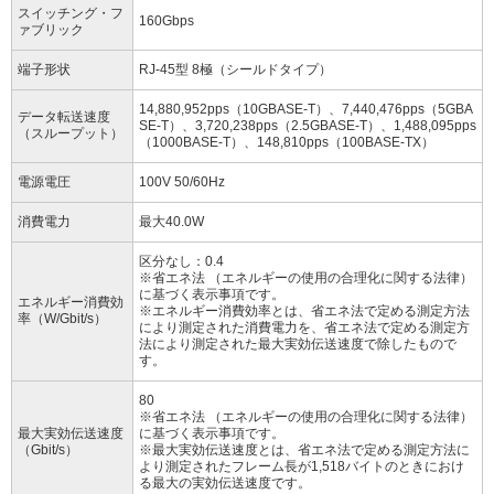
スイッチング・フ
160Gbps
ァブリック
端子形状
RJ-45型 8極（シールドタイプ）
14,880,952pps（10GBASE-T）、7,440,476pps（5GBA
データ転送速度
SE-T）、3,720,238pps（2.5GBASE-T）、1,488,095pps
（スループット）
（1000BASE-T）、148,810pps（100BASE-TX）
電源電圧
100V 50/60Hz
消費電力
最大40.0W
区分なし：0.4
※省エネ法 （エネルギーの使用の合理化に関する法律）
に基づく表示事項です。
エネルギー消費効
※エネルギー消費効率とは、省エネ法で定める測定方法
率（W/Gbit/s）
により測定された消費電力を、省エネ法で定める測定方
法により測定された最大実効伝送速度で除したもので
す。
80
※省エネ法 （エネルギーの使用の合理化に関する法律）
最大実効伝送速度
に基づく表示事項です。
（Gbit/s）
※最大実効伝送速度とは、省エネ法で定める測定方法に
より測定されたフレーム長が1,518バイトのときにおけ
る最大の実効伝送速度です。