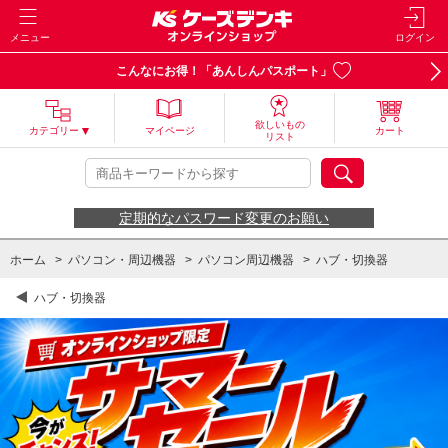
メニュー
ログイン
こんなにお得！「あんしんパスポート」
欲しいもの
カテゴリー
マイページ
カート
リスト
定期的なパスワード変更のお願い
ホーム
>
パソコン・周辺機器
>
パソコン周辺機器
>
ハブ・切換器
ハブ・切換器