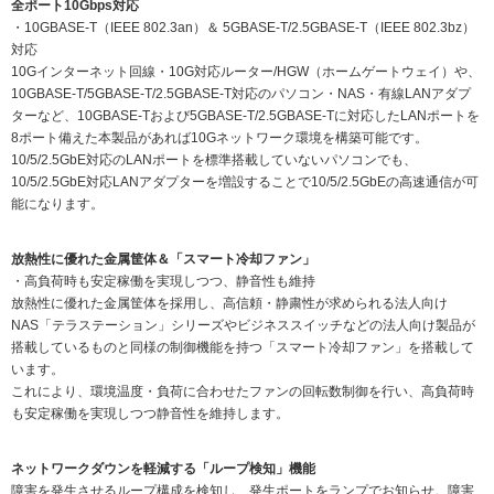
全ポート10Gbps対応
・10GBASE-T（IEEE 802.3an）＆ 5GBASE-T/2.5GBASE-T（IEEE 802.3bz）
対応
10Gインターネット回線・10G対応ルーター/HGW（ホームゲートウェイ）や、
10GBASE-T/5GBASE-T/2.5GBASE-T対応のパソコン・NAS・有線LANアダプ
ターなど、10GBASE-Tおよび5GBASE-T/2.5GBASE-Tに対応したLANポートを
8ポート備えた本製品があれば10Gネットワーク環境を構築可能です。
10/5/2.5GbE対応のLANポートを標準搭載していないパソコンでも、
10/5/2.5GbE対応LANアダプターを増設することで10/5/2.5GbEの高速通信が可
能になります。
放熱性に優れた金属筐体＆「スマート冷却ファン」
・高負荷時も安定稼働を実現しつつ、静音性も維持
放熱性に優れた金属筐体を採用し、高信頼・静粛性が求められる法人向け
NAS「テラステーション」シリーズやビジネススイッチなどの法人向け製品が
搭載しているものと同様の制御機能を持つ「スマート冷却ファン」を搭載して
います。
これにより、環境温度・負荷に合わせたファンの回転数制御を行い、高負荷時
も安定稼働を実現しつつ静音性を維持します。
ネットワークダウンを軽減する「ループ検知」機能
障害を発生させるループ構成を検知し、発生ポートをランプでお知らせ。障害