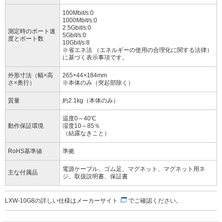
100Mbit/s:0
1000Mbit/s:0
2.5Gbit/s:0
測定時のポート速
5Gbit/s:0
度とポート数
10Gbit/s:8
※省エネ法 （エネルギーの使用の合理化に関する法律）
に基づく表示事項です。
外形寸法（幅×高
265×44×184mm
さ×奥行）
※本体のみ（突起部除く）
質量
約2.1kg（本体のみ）
温度0～40℃
動作保証環境
湿度10～85％
（結露なきこと）
RoHS基準値
準拠
電源ケーブル、ゴム足、マグネット、マグネット用ネ
主な付属品
ジ、取扱説明書、保証書
LXW-10G8の詳しい仕様は
メーカーサイト
でご確認ください。