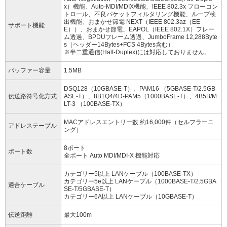
x）機能、Auto-MDI/MDIX機能、IEEE 802.3x フローコン
トロール、不良パケットフィルタリング機能、ループ検
出機能、おまかせ節電 NEXT（IEEE 802.3az（EE
サポート機能
E））、おまかせ節電、EAPOL（IEEE 802.1X）フレー
ム透過、BPDUフレーム透過、JumboFrame 12,288Byte
s（ヘッダー14Bytes+FCS 4Bytes含む）
※半二重通信(Half-Duplex)には対応しておりません。
バッファー容量
1.5MB
DSQ128（10GBASE-T）、PAM16 （5GBASE-T/2.5GB
伝送路符号化方式
ASE-T）、8B1Q4/4D-PAM5（1000BASE-T）、4B5B/M
LT-3 （100BASE-TX）
MACアドレスエントリー数 約16,000件（セルフラーニ
アドレステーブル
ング）
8ポート
ポート数
全ポート Auto MDI/MDI-X 機能対応
カテゴリー5以上 LANケーブル（100BASE-TX）
カテゴリー5e以上 LANケーブル（1000BASE-T/2.5GBA
適合ケーブル
SE-T/5GBASE-T）
カテゴリー6A以上 LANケーブル（10GBASE-T）
伝送距離
最大100m