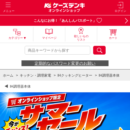
メニュー
ログイン
こんなにお得！「あんしんパスポート」
欲しいもの
カテゴリー
マイページ
カート
リスト
定期的なパスワード変更のお願い
ホーム
>
キッチン・調理家電
>
IHクッキングヒーター
>
IH調理器本体
IH調理器本体