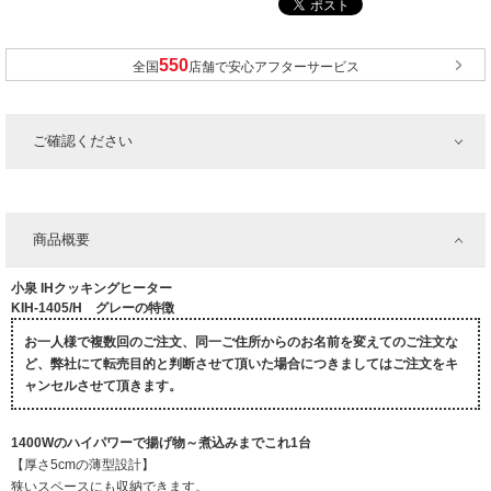
全国
店舗で安心アフターサービス
ご確認ください
商品概要
小泉 IHクッキングヒーター
KIH-1405/H グレーの特徴
お一人様で複数回のご注文、同一ご住所からのお名前を変えてのご注文な
ど、弊社にて転売目的と判断させて頂いた場合につきましてはご注文をキ
ャンセルさせて頂きます。
1400Wのハイパワーで揚げ物～煮込みまでこれ1台
【厚さ5cmの薄型設計】
狭いスペースにも収納できます。