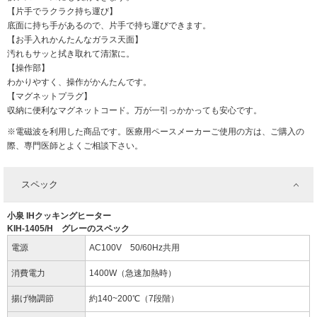
【片手でラクラク持ち運び】
底面に持ち手があるので、片手で持ち運びできます。
【お手入れかんたんなガラス天面】
汚れもサッと拭き取れて清潔に。
【操作部】
わかりやすく、操作がかんたんです。
【マグネットプラグ】
収納に便利なマグネットコード。万が一引っかかっても安心です。
※電磁波を利用した商品です。医療用ペースメーカーご使用の方は、ご購入の
際、専門医師とよくご相談下さい。
スペック
小泉 IHクッキングヒーター
KIH-1405/H グレーのスペック
電源
AC100V 50/60Hz共用
消費電力
1400W（急速加熱時）
揚げ物調節
約140~200℃（7段階）