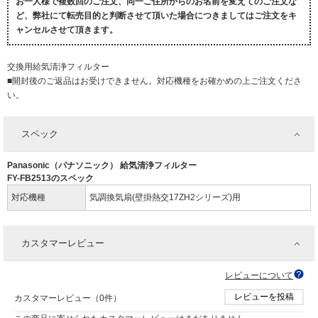
お一人様で複数回のご注文、同一ご住所からのお名前を変えてのご注文な
ど、弊社にて転売目的と判断させて頂いた場合につきましてはご注文をキ
ャンセルさせて頂きます。
交換用給気清浄フィルター
■開封後のご返品はお受けできません。対応機種をお確かめの上ご注文くださ
い。
スペック
Panasonic（パナソニック） 給気清浄フィルター
FY-FB2513のスペック
対応機種
気調換気扇(壁掛熱交17ZH2シリーズ)用
カスタマーレビュー
レビューについて
レビューを投稿
カスタマーレビュー（0件）