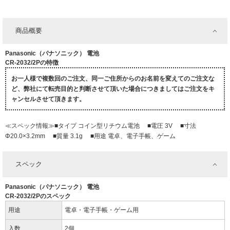
商品概要
Panasonic（パナソニック） 電池
CR-2032/2Pの特徴
お一人様で複数回のご注文、同一ご住所からのお名前を変えてのご注文な
ど、弊社にて転売目的と判断させて頂いた場合につきましてはご注文をキ
ャンセルさせて頂きます。
≪スペック情報≫■タイプ コイン型リチウム電池 ■電圧 3V ■寸法
Φ20.0×3.2mm ■質量 3.1g ■用途 電卓、電子手帳、ゲーム
スペック
Panasonic（パナソニック） 電池
CR-2032/2Pのスペック
用途
電卓・電子手帳・ゲーム用
入数
2個