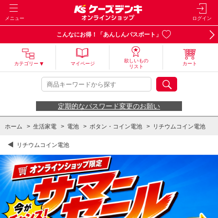
メニュー
ログイン
こんなにお得！「あんしんパスポート」
欲しいもの
カテゴリー
マイページ
カート
リスト
定期的なパスワード変更のお願い
ホーム
>
生活家電
>
電池
>
ボタン・コイン電池
>
リチウムコイン電池
リチウムコイン電池